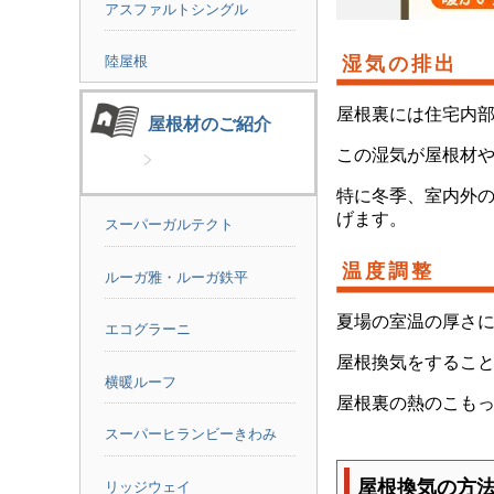
アスファルトシングル
湿気の排出
陸屋根
屋根裏には住宅内
屋根材のご紹介
この湿気が屋根材
特に冬季、室内外
げます。
スーパーガルテクト
温度調整
ルーガ雅・ルーガ鉄平
夏場の室温の厚さ
エコグラーニ
屋根換気をすることで
横暖ルーフ
屋根裏の熱のこも
スーパーヒランビーきわみ
屋根換気の方
リッジウェイ