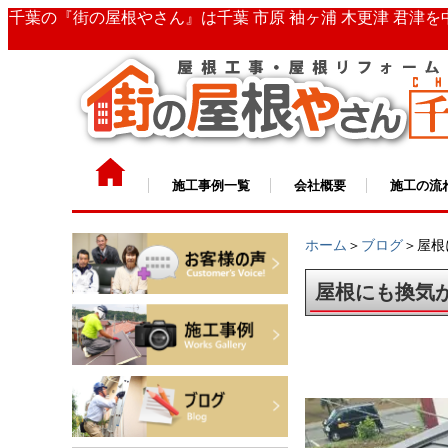
千葉の『街の屋根やさん』は千葉 市原 袖ヶ浦 木更津 君津
施工事例一覧
会社概要
施工の流
ホーム
＞
ブログ
＞屋根
屋根にも換気