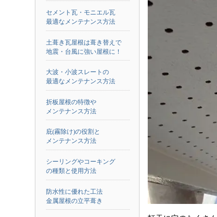
セメント瓦・モニエル瓦
最適なメンテナンス方法
土葺き瓦屋根は葺き替えで
地震・台風に強い屋根に！
大波・小波スレートの
最適なメンテナンス方法
折板屋根の特徴や
メンテナンス方法
庇(霧除け)の役割と
メンテナンス方法
シーリングやコーキング
の種類と使用方法
防水性に優れた工法
金属屋根の立平葺き