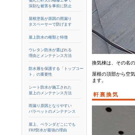
傷んだ軒天の補修工事で
深刻な被害を事前に防止
屋根塗装が原因の雨漏り
タスペーサーで防げます
屋上防水の種類と特徴
ウレタン防水が選ばれる
理由とメンテナンス方法
換気棟は、その名
防水層を保護する「トップコー
屋根の頂部から空
ト」の重要性
ます。
シート防水が施工された
屋上のメンテナンス方法
軒裏換気
雨漏り原因となりやすい
パラペットのメンテナンス
屋上、ベランダどこにでも
FRP防水が最強の理由