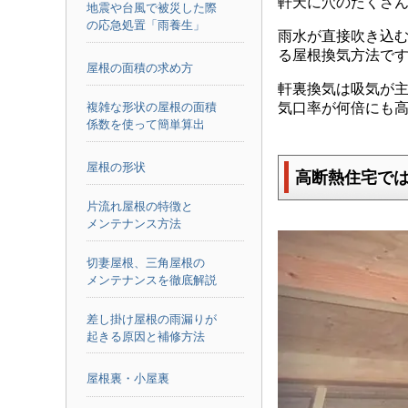
軒天に穴のたくさ
地震や台風で被災した際
の応急処置「雨養生」
雨水が直接吹き込
る屋根換気方法で
屋根の面積の求め方
軒裏換気は吸気が
気口率が何倍にも高ま
複雑な形状の屋根の面積
係数を使って簡単算出
屋根の形状
高断熱住宅で
片流れ屋根の特徴と
メンテナンス方法
切妻屋根、三角屋根の
メンテナンスを徹底解説
差し掛け屋根の雨漏りが
起きる原因と補修方法
屋根裏・小屋裏