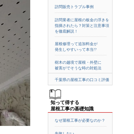
訪問販売トラブル事例
訪問業者に屋根の板金の浮きを
指摘されたら？対策と注意事項
を徹底解説！
屋根修理って追加料金が
発生しやすいって本当!?
樹木の越境で屋根・外壁に
被害がでそうな時の対処法
千葉県の屋根工事の口コミ評価
知って得する
屋根工事の基礎知識
なぜ屋根工事が必要なのか？
失敗しない