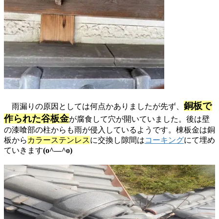
銅板で
雨漏りの原因としては何点かありましたが先ず、
作られた谷板金
が腐食して穴が開いていました。後は壁
の漆喰部の柱からも雨が侵入しているようです。棟板金は銅
板から
カラーステンレス
に交換し隙間は
コーキング
にて埋め
ていきます
(o^―^o)