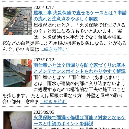
2025/10/17
屋根工事 火災保険で直せるケースとは？申請
の流れと注意点をやさしく解説
屋根が壊れたとき、「火災保険で修理できる
の？」と気になる方も多いと思います。 実
は、火災保険は火事だけでなく台風や強風、
雹などの自然災害による屋根の損害も対象になることがある
んです(^^♪ 今回は
...続きを読む
2025/10/12
雨仕舞いとは？雨漏りを防ぐ家づくりの基本
とメンテナンスポイントをわかりやすく解説
雨仕舞いとは？ 「雨仕舞い（あまじまい）」
とは、雨水が建物の内部に入り込まないよう
に処理するための構造的な工夫や施工のこと
を指します。 たとえば屋根の重なり方、外壁と屋根の取り
合い部分、窓枠ま
...続きを読む
2025/09/05
火災保険で雨漏り修理は可能？対象となるケ
ースと申請のポイントを解説