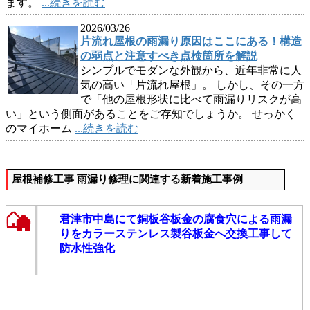
ます。
...続きを読む
2026/03/26
片流れ屋根の雨漏り原因はここにある！構造
の弱点と注意すべき点検箇所を解説
シンプルでモダンな外観から、近年非常に人
気の高い「片流れ屋根」。 しかし、その一方
で「他の屋根形状に比べて雨漏りリスクが高
い」という側面があることをご存知でしょうか。 せっかく
のマイホーム
...続きを読む
屋根補修工事 雨漏り修理に関連する新着施工事例
君津市中島にて銅板谷板金の腐食穴による雨漏
りをカラーステンレス製谷板金へ交換工事して
防水性強化