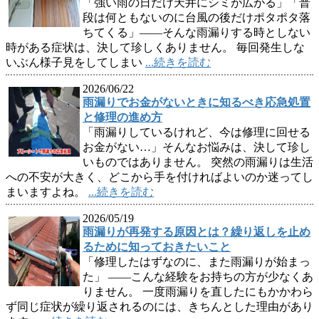
「強い雨の日だけ天井にシミが広がる」「普
段は何ともないのに台風の後だけポタポタ落
ちてくる」――そんな雨漏りする時としない
時がある症状は、決して珍しくありません。 毎回発生しな
いぶん様子見をしてしまい
...続きを読む
2026/06/22
雨漏りでお金がないときに知るべき応急処置
と修理の進め方
「雨漏りしているけれど、今は修理に回せる
お金がない…」そんなお悩みは、決して珍し
いものではありません。 突然の雨漏りは生活
への不安が大きく、どこから手を付ければよいのか迷ってし
まいますよね。
...続きを読む
2026/05/19
雨漏りが再発する原因とは？繰り返しを止め
るために知っておきたいこと
「修理したはずなのに、また雨漏りが始まっ
た」 ——こんな経験をお持ちの方が少なくあ
りません。 一度雨漏りを直したにもかかわら
ず同じ症状が繰り返されるのには、きちんとした理由があり