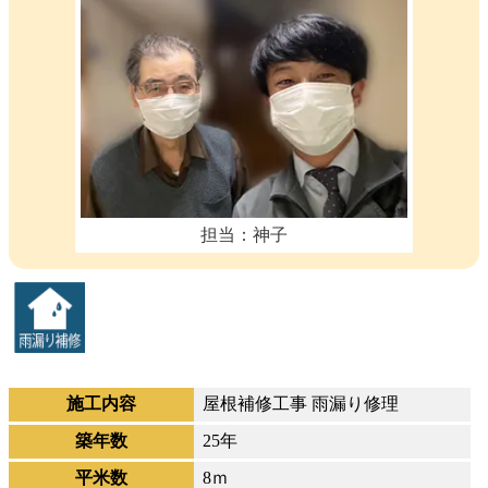
担当：神子
施工内容
屋根補修工事 雨漏り修理
築年数
25年
平米数
8ｍ