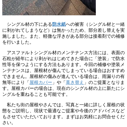
シングル材の下にある
防水紙
への被害（シングル材と一緒
に剥がれてしまうなど）は無かったため、部分差し替えを実
施しました。また、軽微な浮きがある部分は接着剤での補修
を行いました。
アスファルトシングル材のメンテナンス方法には、表面の
石粒が経年により剥がれはじめてきた場合に「塗装」で防水
性等を保つようにする方法もあります。今回の補修や塗装メ
ンテナンスは、屋根材が傷んでしまっている場合はおすすめ
できません。屋根材の傷みが進んでいる場合は、雨漏りの有
無等により「
屋根カバー
」や「
葺き替え
」のご提案となりま
す。屋根カバーの場合は、現在のシングル材の上に新たにシ
ングルを重ねることも可能です。
私たち街の屋根やさんでは、写真と一緒に詳しく屋根の状
態をご説明し、現状で最適なご提案や今後のアドバイスなど
もさせていただいております。まずはお気軽にお問合せくだ
さい。