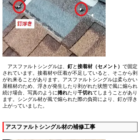
アスファルトシングルは、
釘
と
接着材（セメント）
で固定
されています。接着材や圧着が不足していると、そこから剥
がれ来ることがあります。アスファルトシングルは柔らかい
屋根材のため、浮きが発生したり剥がれた状態で風に煽られ
続け場合、写真のように
捲れ
たり
千切れ
てしまうことがあり
ます。シングル材が風で煽られた際の負荷により、釘が浮き
上がっていました。
アスファルトシングル材の補修工事