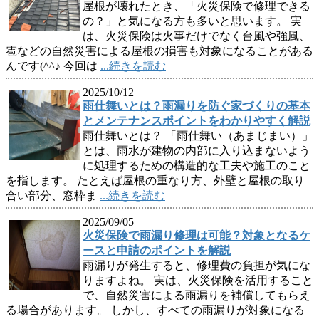
屋根が壊れたとき、「火災保険で修理できる
の？」と気になる方も多いと思います。 実
は、火災保険は火事だけでなく台風や強風、
雹などの自然災害による屋根の損害も対象になることがある
んです(^^♪ 今回は
...続きを読む
2025/10/12
雨仕舞いとは？雨漏りを防ぐ家づくりの基本
とメンテナンスポイントをわかりやすく解説
雨仕舞いとは？ 「雨仕舞い（あまじまい）」
とは、雨水が建物の内部に入り込まないよう
に処理するための構造的な工夫や施工のこと
を指します。 たとえば屋根の重なり方、外壁と屋根の取り
合い部分、窓枠ま
...続きを読む
2025/09/05
火災保険で雨漏り修理は可能？対象となるケ
ースと申請のポイントを解説
雨漏りが発生すると、修理費の負担が気にな
りますよね。 実は、火災保険を活用すること
で、自然災害による雨漏りを補償してもらえ
る場合があります。 しかし、すべての雨漏りが対象になる