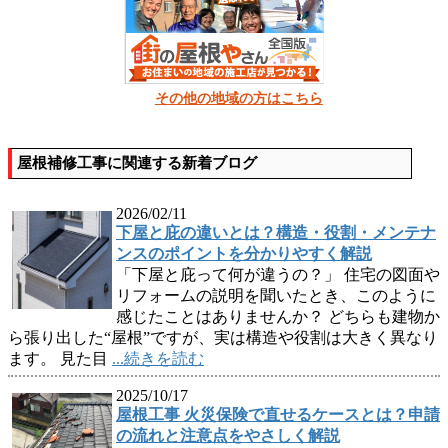
その他の地域の方はこちら
屋根補修工事に関連する新着ブログ
2026/02/11
下屋と庇の違いとは？構造・役割・メンテナ
ンスのポイントを分かりやすく解説
「下屋と庇って何が違うの？」 住宅の図面や
リフォームの説明を聞いたとき、このように
感じたことはありませんか？ どちらも建物か
ら張り出した“屋根”ですが、実は構造や役割は大きく異なり
ます。 見た目
...続きを読む
2025/10/17
屋根工事 火災保険で直せるケースとは？申請
の流れと注意点をやさしく解説