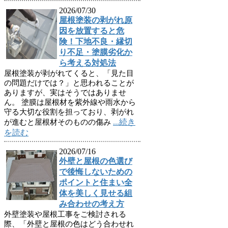
2026/07/30
屋根塗装の剥がれ原
因を放置すると危
険！下地不良・縁切
り不足・塗膜劣化か
ら考える対処法
屋根塗装が剥がれてくると、「見た目
の問題だけでは？」と思われることが
ありますが、実はそうではありませ
ん。 塗膜は屋根材を紫外線や雨水から
守る大切な役割を担っており、剥がれ
...続き
が進むと屋根材そのものの傷み
を読む
2026/07/16
外壁と屋根の色選び
で後悔しないための
ポイントと住まい全
体を美しく見せる組
み合わせの考え方
外壁塗装や屋根工事をご検討される
際、「外壁と屋根の色はどう合わせれ