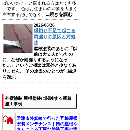
ばいいの？」と悩まれる方はとても多
いです。 色はお住まいの印象を大きく
...続きを読む
左右するだけでなく、
2026/06/26
縁切り不足で起こる
雨漏りの原因と対処
法
屋根塗装のあとに「以
前は大丈夫だったの
に、なぜか雨漏りするようになっ
た…」というご相談は意外と少なくあ
...続き
りません。 その原因のひとつが
を読む
外壁塗装 屋根塗装に関連する新着
施工事例
君津市外箕輪で行った瓦棒屋根
塗装メンテナンス｜街の屋根や
さんによる丁寧な塗装工事の実