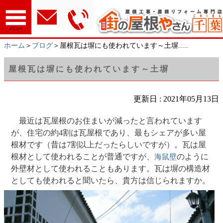
メニュー
ホーム
＞
ブログ
＞屋根瓦は塀にも使われています～土塀.....
屋根瓦は塀にも使われています～土塀
更新日 : 2021年05月13日
最近は瓦屋根のお住まいが減ったと言われています
が、住宅の約4割は瓦屋根であり、最もシェアが多い屋
根材です（昔は7割以上だったらしいですが）。瓦は屋
根材として使われることが普通ですが、
のように
海鼠壁
外壁材として使われることもあります。瓦は塀の構造材
としても使われると聞いたら、貴方は信じられますか。