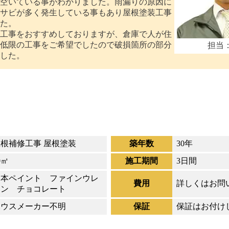
空いている事がわかりました。雨漏りの原因に
サビが多く発生している事もあり屋根塗装工事
た。
工事をおすすめしておりますが、倉庫で人が住
低限の工事をご希望でしたので破損箇所の部分
担当
した。
根補修工事 屋根塗装
築年数
30年
0㎡
施工期間
3日間
日本ペイント ファインウレ
費用
詳しくはお問
タン チョコレート
ハウスメーカー不明
保証
保証はお付け