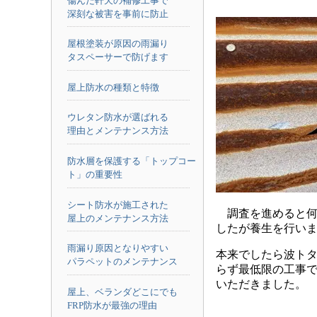
傷んだ軒天の補修工事で
深刻な被害を事前に防止
屋根塗装が原因の雨漏り
タスペーサーで防げます
屋上防水の種類と特徴
ウレタン防水が選ばれる
理由とメンテナンス方法
防水層を保護する「トップコー
ト」の重要性
シート防水が施工された
調査を進めると何
屋上のメンテナンス方法
したが養生を行い
雨漏り原因となりやすい
本来でしたら波ト
パラペットのメンテナンス
らず最低限の工事
いただきました。
屋上、ベランダどこにでも
FRP防水が最強の理由