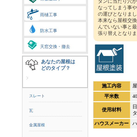
タンに当たり穴が
なってしまう事や
の運びとなりまし
雨樋工事
本来なら屋根交換
んでいない事と最
防水工事
張り替えとなりま
天窓交換・撤去
あなたの屋根は
どのタイプ？
施工内容
屋
平米数
4
スレート
使用材料
瓦
ハウスメーカー
金属屋根