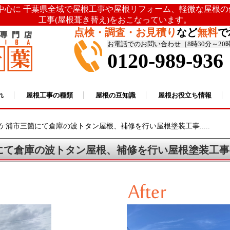
を中心に 千葉県全域で屋根工事や屋根リフォーム、軽微な屋根
工事(屋根葺き替え)をおこなっています。
点検・調査・お見積り
など
無料
で
お電話でのお問い合わせ［8時30分～20
0120-989-936
れ
屋根工事の種類
屋根の豆知識
屋根お役立ち情報
ケ浦市三箇にて倉庫の波トタン屋根、補修を行い屋根塗装工事.....
にて倉庫の波トタン屋根、補修を行い屋根塗装工事