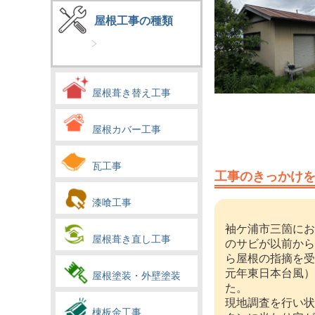
屋根工事の種類
屋根葺き替え工事
屋根カバー工事
瓦工事
工事のきっかけ
漆喰工事
袖ケ浦市三箇にお
屋根葺き直し工事
のサビが以前から
ら屋根の指摘を受
元年東日本台風）
屋根塗装・外壁塗装
た。
現地調査を行い状
棟板金工事