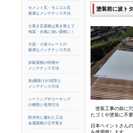
セメント瓦・モニエル瓦
塗装前に波ト
最適なメンテナンス方法
土葺き瓦屋根は葺き替えで
地震・台風に強い屋根に！
大波・小波スレートの
最適なメンテナンス方法
折板屋根の特徴や
メンテナンス方法
庇(霧除け)の役割と
メンテナンス方法
シーリングやコーキング
の種類と使用方法
塗装工事の前に穴
たゴミや塗装に不
防水性に優れた工法
金属屋根の立平葺き
日本ペイントさん
を使用致します。