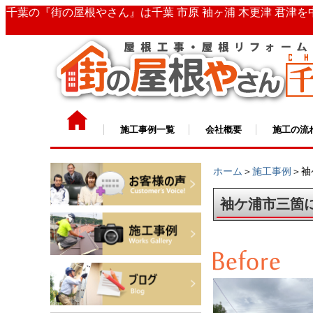
千葉の『街の屋根やさん』は千葉 市原 袖ヶ浦 木更津 君津
施工事例一覧
会社概要
施工の流
ホーム
＞
施工事例
＞袖
袖ケ浦市三箇