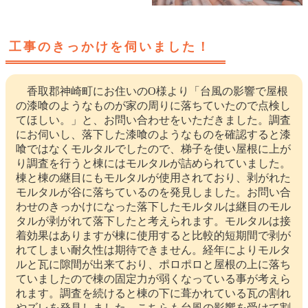
工事のきっかけを伺いました！
香取郡神崎町にお住いのO様より「台風の影響で屋根
の漆喰のようなものが家の周りに落ちていたので点検し
てほしい。」と、お問い合わせをいただきました。調査
にお伺いし、落下した漆喰のようなものを確認すると漆
喰ではなくモルタルでしたので、梯子を使い屋根に上が
り調査を行うと棟にはモルタルが詰められていました。
棟と棟の継目にもモルタルが使用されており、剥がれた
モルタルが谷に落ちているのを発見しました。お問い合
わせのきっかけになった落下したモルタルは継目のモル
タルが剥がれて落下したと考えられます。モルタルは接
着効果はありますが棟に使用すると比較的短期間で剥が
れてしまい耐久性は期待できません。経年によりモルタ
ルと瓦に隙間が出来ており、ポロポロと屋根の上に落ち
ていましたので棟の固定力が弱くなっている事が考えら
れます。調査を続けると棟の下に葺かれている瓦の割れ
やズレを発見しました。こちらも台風の影響を受けて割