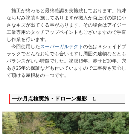
施工が終わると最終確認を実施致しております。特殊
なちぢみ塗装を施してありますが搬入か荷上げの際に小
さなキズが出てくる事があります。その場合はアイジー
工業専用のタッチアップペイントもございますので手直
し作業を行います。
今回使用した
スーパーガルテクト
の色はＳシェイドブ
ラックでどんなお宅でも合いますし周囲の建物などとも
バランスがいい特徴でした。塗膜15年、赤サビ20年、穴
あき25年の保証なども付いていますので工事後も安心し
て頂ける屋根材の一つです。
一か月点検実施・ドローン撮影 1.