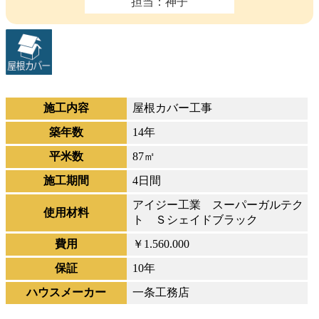
担当：神子
施工内容
屋根カバー工事
築年数
14年
平米数
87㎡
施工期間
4日間
アイジー工業 スーパーガルテク
使用材料
ト Ｓシェイドブラック
費用
￥1.560.000
保証
10年
ハウスメーカー
一条工務店