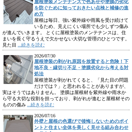
屋根塗装メンテナンスで色あせや塗膜の劣化
を防ぐために知っておきたい点検と補修の進
め方
屋根は毎日、強い紫外線や雨風を受け続けて
いるため、見えにくい場所でも少しずつ傷み
が進んでいきます。 とくに屋根塗装のメンテナンスは、住
まいを長く守るうえで欠かせない大切な管理のひとつです。
見た目
...続きを読む
2026/07/30
屋根塗装の剥がれ原因を放置すると危険！下
地不良・縁切り不足・塗膜劣化から考える対
処法
屋根塗装が剥がれてくると、「見た目の問題
だけでは？」と思われることがありますが、
実はそうではありません。 塗膜は屋根材を紫外線や雨水か
ら守る大切な役割を担っており、剥がれが進むと屋根材その
ものの傷み
...続きを読む
2026/07/16
外壁と屋根の色選びで後悔しないためのポイ
ントと住まい全体を美しく見せる組み合わせ