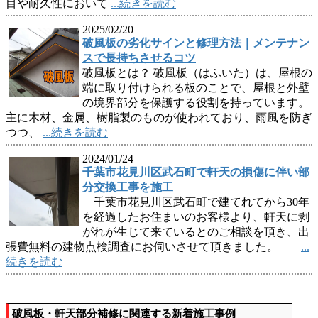
目や耐久性において
...続きを読む
2025/02/20
破風板の劣化サインと修理方法｜メンテナン
スで長持ちさせるコツ
破風板とは？ 破風板（はふいた）は、屋根の
端に取り付けられる板のことで、屋根と外壁
の境界部分を保護する役割を持っています。
主に木材、金属、樹脂製のものが使われており、雨風を防ぎ
つつ、
...続きを読む
2024/01/24
千葉市花見川区武石町で軒天の損傷に伴い部
分交換工事を施工
千葉市花見川区武石町で建てれてから30年
を経過したお住まいのお客様より、軒天に剥
がれが生じて来ているとのご相談を頂き、出
張費無料の建物点検調査にお伺いさせて頂きました。
...
続きを読む
破風板・軒天部分補修に関連する新着施工事例