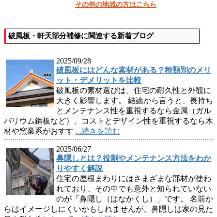
その他の地域の方はこちら
破風板・軒天部分補修に関連する新着ブログ
2025/09/28
破風板にはどんな素材がある？種類別のメリ
ット・デメリットを比較
破風板の素材選びは、住宅の耐久性と外観に
大きく影響します。 結論から言うと、長持ち
とメンテナンス性を重視するなら金属（ガル
バリウム鋼板など）、コストとデザイン性を重視するなら木
材や窯業系がおすす
...続きを読む
2025/06/27
鼻隠しとは？役割やメンテナンス方法をわか
りやすく解説
住宅の屋根まわりにはさまざまな部材が使わ
れており、その中でも意外と知られていない
のが「鼻隠し（はなかくし）」です。 名前か
らはイメージしにくいかもしれませんが、鼻隠しは家の見た