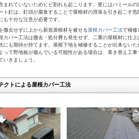
含まれていないためヒビ割れも起こります。更にはパミールの
ート釘は、釘頭が腐食することで屋根材の滑落を引き起こす危
にも十分な注意が必要です。
を撤去せずに上から新規屋根材を被せる
屋根カバー工法
で補修
根カバー工法は撤去・処分費も発生せず、二重の屋根材に仕上
性にも期待が持てます。屋根下地を補修することが出来ないた
よって野地板が傷んでいる可能性がある場合は、葺き替え工事
ていきましょう。
テクトによる屋根カバー工法