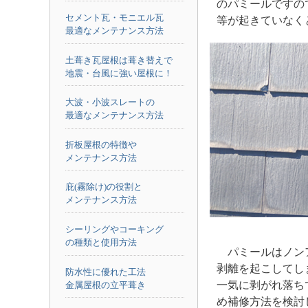
のパミールですの
セメント瓦・モニエル瓦
等が起きていなく
最適なメンテナンス方法
土葺き瓦屋根は葺き替えで
地震・台風に強い屋根に！
大波・小波スレートの
最適なメンテナンス方法
折板屋根の特徴や
メンテナンス方法
庇(霧除け)の役割と
メンテナンス方法
シーリングやコーキング
の種類と使用方法
パミールはノン
剥離を起こしてし
防水性に優れた工法
一気に剥がれ落ち
金属屋根の立平葺き
め補修方法を検討