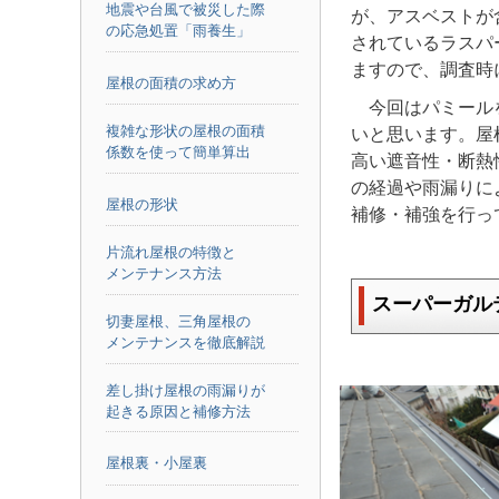
地震や台風で被災した際
が、アスベストが
の応急処置「雨養生」
されているラスパ
ますので、調査時
屋根の面積の求め方
今回はパミール
複雑な形状の屋根の面積
いと思います。屋
係数を使って簡単算出
高い遮音性・断熱
の経過や雨漏りに
屋根の形状
補修・補強を行っ
片流れ屋根の特徴と
メンテナンス方法
スーパーガル
切妻屋根、三角屋根の
メンテナンスを徹底解説
差し掛け屋根の雨漏りが
起きる原因と補修方法
屋根裏・小屋裏