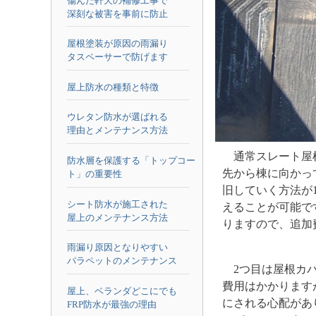
傷んだ軒天の補修工事で
深刻な被害を事前に防止
屋根塗装が原因の雨漏り
タスペーサーで防げます
屋上防水の種類と特徴
ウレタン防水が選ばれる
理由とメンテナンス方法
通常スレート屋
防水層を保護する「トップコー
先から棟に向かっ
ト」の重要性
旧していく方法が
シート防水が施工された
えることが可能で
屋上のメンテナンス方法
りますので、追加
雨漏り原因となりやすい
パラペットのメンテナンス
2つ目は屋根カ
費用はかかります
屋上、ベランダどこにでも
にされる心配があ
FRP防水が最強の理由