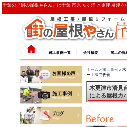
千葉の『街の屋根やさん』は千葉 市原 袖ヶ浦 木更津 君津
施工事例一覧
会社概要
施工の流
ホーム
＞
施工事例
＞木
ー工法で改善.....
木更津市清見
による屋根カ