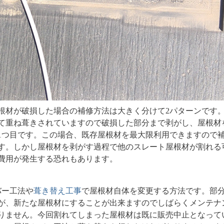
根材が破損した場合の補修方法は大きく分けて2パターンです
て重ね葺きされていますので破損した部分まで剥がし、屋根材
1つ目です。この場合、既存屋根材を最大限利用できますので
す。しかし屋根材を剥がす過程で他のスレート屋根材が割れる
費用が発生する恐れもあります。
バー工法や
葺き替え工事
で屋根材自体を変更する方法です。部
が、新たな屋根材にすることが出来ますのでしばらくメンテナ
りません。今回割れてしまった屋根材は既に販売中止となって