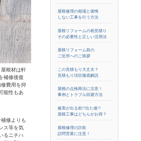
屋根修理の相場と後悔
しない工事を行う方法
屋根リフォームの相見積り
その必要性と正しい活用法
屋根リフォーム前の
ご近所へのご挨拶
。屋根材は軒
この見積もり大丈夫？
見積もり項目徹底解説
を補修後復
補修費用を抑
屋根の点検商法に注意！
可能性もあ
事例とトラブル回避方法
被害が出る前!?出た後!?
屋根工事はどちらがお得？
分補修よりも
ンス等を気
屋根修理の詐欺
訪問営業に注意！
いるニチハ