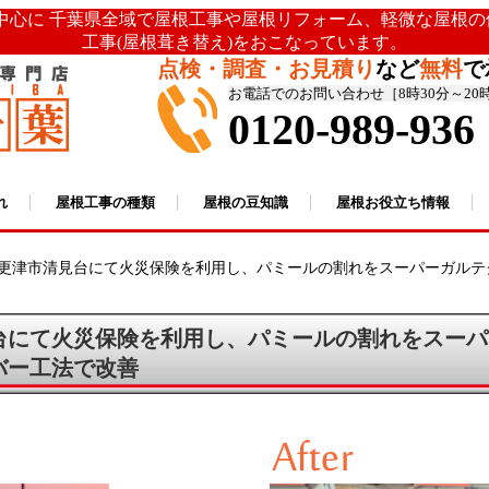
を中心に 千葉県全域で屋根工事や屋根リフォーム、軽微な屋根
工事(屋根葺き替え)をおこなっています。
点検・調査・お見積り
など
無料
で
お電話でのお問い合わせ［8時30分～20
0120-989-936
れ
屋根工事の種類
屋根の豆知識
屋根お役立ち情報
更津市清見台にて火災保険を利用し、パミールの割れをスーパーガルテ
台にて火災保険を利用し、パミールの割れをスーパ
バー工法で改善