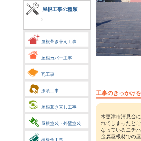
屋根工事の種類
屋根葺き替え工事
屋根カバー工事
瓦工事
漆喰工事
工事のきっかけ
屋根葺き直し工事
木更津市清見台に
れてしまったとご
屋根塗装・外壁塗装
なっているニチハ
金属屋根材での屋
棟板金工事