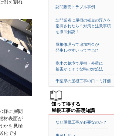
た例え割れ
訪問販売トラブル事例
訪問業者に屋根の板金の浮きを
指摘されたら？対策と注意事項
を徹底解説！
屋根修理って追加料金が
発生しやすいって本当!?
樹木の越境で屋根・外壁に
被害がでそうな時の対処法
千葉県の屋根工事の口コミ評価
知って得する
屋根工事の基礎知識
の様に層間
根材表面が
なぜ屋根工事が必要なのか？
うかを見極
劣化です
失敗しない