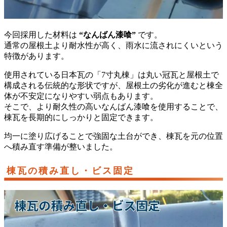
今回採用した材料は
“なんばん漆喰”
です。
通常の屋根土より耐水性が高く、雨水に流されにくいという
特徴があります。
使用されている日本瓦の「7寸丸棟」は丸い冠瓦と屋根土で
構成される伝統的な形状ですが、屋根土の劣化が進むと棟全
体が不安定になりやすい弱点もあります。
そこで、より耐久性の高いなんばん漆喰を使用することで、
棟瓦を長期的にしっかりと固定できます。
均一に塗り広げることで強固な土台ができ、棟瓦を元の位置
へ積み直す準備が整いました。
棟瓦の積み直し・ビス固定