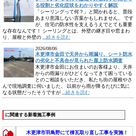
る役割と劣化症状をわかりやすく解説
「シーリングって何？」と聞かれると、普段
あまり意識しない言葉かもしれません。 です
が、住宅の防水性を支えるうえでとても重要
な存在なんです！ シーリングとは、外壁の継ぎ目や窓まわ
り、屋根と外壁の
...続きを読む
2026/08/06
木更津市金田で天井から雨漏り、シート防水
の劣化と不具合が見られた屋上防水調査
木更津市金田にお住まいのお客様より、天井
からの雨漏りがひどくなってきて困っている
とのご相談をいただき、私たち街の屋根やさ
んで現地調査に伺いました。 以前から雨が降るたびに気に
なる状態だったそうですが
...続きを読む
に関連する新着施工事例
木更津市羽鳥野にて棟瓦取り直し工事を実施！