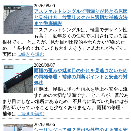
2026/08/09
アスファルトシングルで雨漏りが起きる原因
と見分け方、放置リスクから適切な補修方法
まで徹底解説
アスファルトシングルは、軽量でデザイン性
も高く、近年多くの住宅で採用されている屋
根材です。 ところが、見た目が比較的やわらかい印象のた
め、「多少めくれていても大丈夫そう」と思われがちです。
実際に
...続きを読む
2026/08/07
雨樋の歪みや継ぎ目の外れを見逃さないため
の雨樋修理・補修の判断ポイントと安全な対
処法
雨樋は、屋根に降った雨水を地上へ安全に流
すための大切な設備です。 ところが、普段あ
まり目にしない場所にあるため、不具合に気づいた時には被
害が広がっていることも少なくありません。 雨樋の修理・
補修は
...続きを読む
2026/08/06
シーリングって何？屋根や外壁のすき間を守