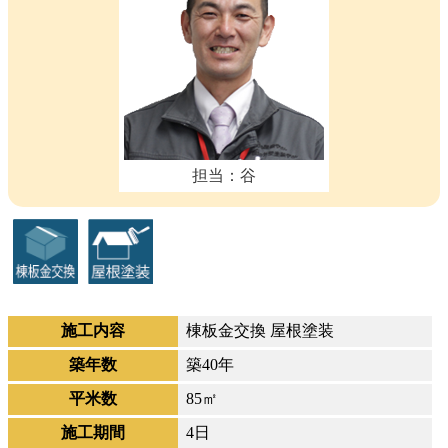
担当：谷
施工内容
棟板金交換 屋根塗装
築年数
築40年
平米数
85㎡
施工期間
4日