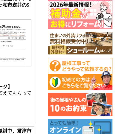
た柏市逆井のS
ージ】
答えてもらって
検討中、君津市