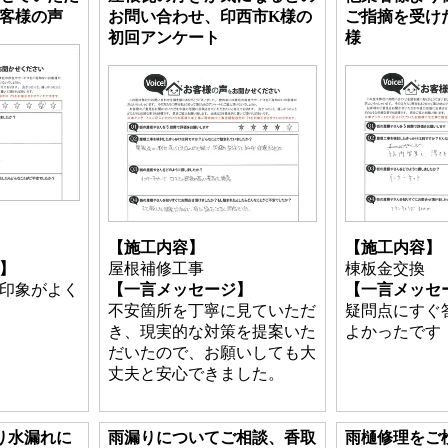
客様の声
お問い合わせ、印西市K様の
ご指摘を受け
初回アンケート
様
【施工内容】
【施工内容】
】
屋根補修工事
棟板金交換
印象がよく
【一言メッセージ】
【一言メッセ
不安箇所を丁寧に見ていただ
疑問点にすぐ
き、現実的な対策を提案いた
よかったです
だいたので、お願いしても大
丈夫と安心できました。
り水漏れに
雨漏りについてご相談、香取
雨樋修理をご