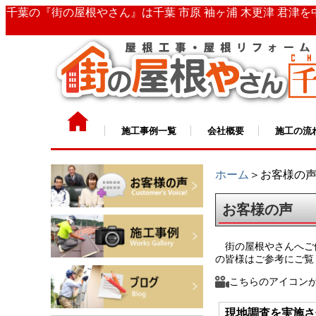
千葉の『街の屋根やさん』は千葉 市原 袖ヶ浦 木更津 君津
施工事例一覧
会社概要
施工の流
ホーム
＞お客様の
お客様の声
街の屋根やさんへご依
の皆様はご参考にご覧
こちらのアイコン
現地調査を実施さ