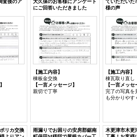
調査後のア
大久保のお客様にアンケート
ていただいた
にご回答いただきました
様の声
【施工内容】
【施工内容】
棟板金交換
棟瓦取り直
】
【一言メッセージ】
【一言メッセ
親切で丁寧
完了の写真を
も分かりや
ポリカ交換
雨漏りでお困りの安房郡鋸南
木更津市木更
様よりアン
町保田M様邸で屋根カバー工
工事！お客様