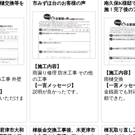
樋交換等を
市みずほ台のお客様の声
南久保K様邸
施！完了後の
【施工内容】
雨漏り修理 防水工事 その他
【施工内容】
工事 外壁
の工事
雨樋交換
【一言メッセージ】
【一言メッセ
】
説明が良かったです。
金銭面でも対
いただけま
頼できた。
君津市大和
棟板金交換工事後、木更津市
棟瓦取り直し