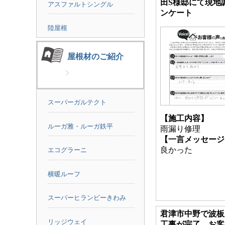
田S様邸にて現地
アスファルトシングル
ンケート
陸屋根
屋根材のご紹介
スーパーガルテクト
【施工内容】
ルーガ雅・ルーガ鉄平
雨漏り修理
【一言メッセージ
良かった
エコグラーニ
横暖ルーフ
スーパーヒランビーきわみ
君津市中野で波板
リッジウェイ
工事が完了、お客