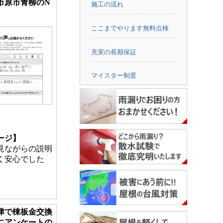
市原市青柳のN
施工の流れ
ここまでやります無料点検
充実の長期保証
マイスター制度
し
ージ】
見ながらの説明
すく安心でした
津で棟板金交換
にアンケートの