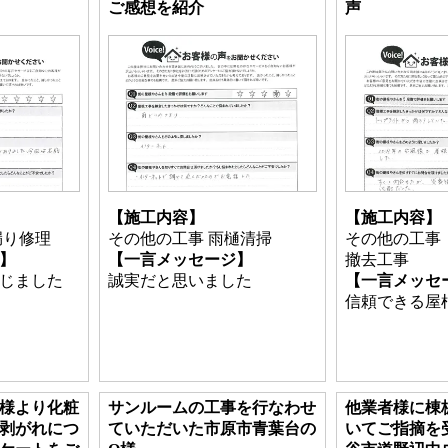
ご感想を紹介
声
【施工内容】
【施工内容】
漏り修理
その他の工事 雨樋清掃
その他の工事
】
【一言メッセージ】
撤去工事
じました
誠実だと思いました
【一言メッセ
信頼できる屋
様より化粧
サンルームの工事を行なわせ
他業者様に棟
剥がれにつ
ていただいた市原市青葉台の
いてご指摘を