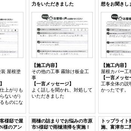
力をいただきました
想をお聞きし
【施工内容】
【施工内容】
装 屋根塗
その他の工事 霧除け板金工
屋根カバー工
事
【一言メッセ
】
【一言メッセージ】
工事全体の説
仕上がりも
よく話しを聞かれ、対処して
かったです。
らないが）
いただきました
るものにな
客様邸で屋
雨樋の詰まりでお悩みの市原
トップライト
N様のアン
市S様邸で雨樋清掃を実施！
施、富津市二