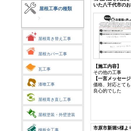
いた八千代市のお
屋根工事の種類
屋根葺き替え工事
屋根カバー工事
【施工内容】
瓦工事
その他の工事
【一言メッセージ
漆喰工事
価格、対応とても
良心的でした
屋根葺き直し工事
屋根塗装・外壁塗装
市原市新堀S様よ
棟板金工事