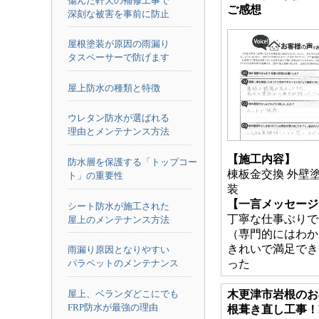
傷んだ軒天の補修工事で
ご感想
深刻な被害を事前に防止
屋根塗装が原因の雨漏り
タスペーサーで防げます
屋上防水の種類と特徴
ウレタン防水が選ばれる
理由とメンテナンス方法
【施工内容】
防水層を保護する「トップコー
棟板金交換 外壁塗
ト」の重要性
装
【一言メッセージ
シート防水が施工された
丁寧な仕事ぶりで
屋上のメンテナンス方法
（専門的にはわか
きれいで満足でき
雨漏り原因となりやすい
った
パラペットのメンテナンス
屋上、ベランダどこにでも
木更津市岩根のお
FRP防水が最強の理由
根葺き直し工事！