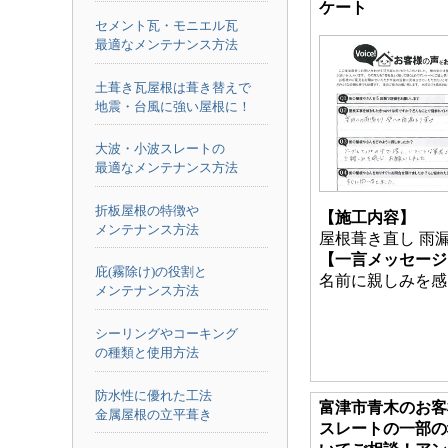
ケート
セメント瓦・モニエル瓦
最適なメンテナンス方法
土葺き瓦屋根は葺き替えで
地震・台風に強い屋根に！
大波・小波スレートの
最適なメンテナンス方法
折板屋根の特徴や
【施工内容】
メンテナンス方法
屋根葺き直し 雨
【一言メッセージ
庇(霧除け)の役割と
名前に親しみを感
メンテナンス方法
シーリングやコーキング
の種類と使用方法
防水性に優れた工法
富津市青木のお客
金属屋根の立平葺き
スレートの一部の