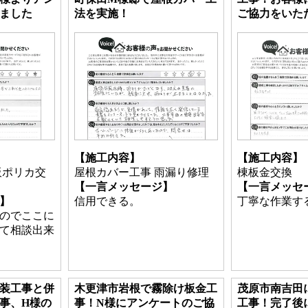
ました
法を実施！
ご協力をいた
【施工内容】
【施工内容】
板ポリカ交
屋根カバー工事 雨漏り修理
棟板金交換
【一言メッセージ】
【一言メッセ
】
信用できる。
丁寧な作業す
のでここに
て相談出来
装工事と併
木更津市岩根で霧除け板金工
茂原市南吉田
事、H様の
事！N様にアンケートのご協
工事！完了後