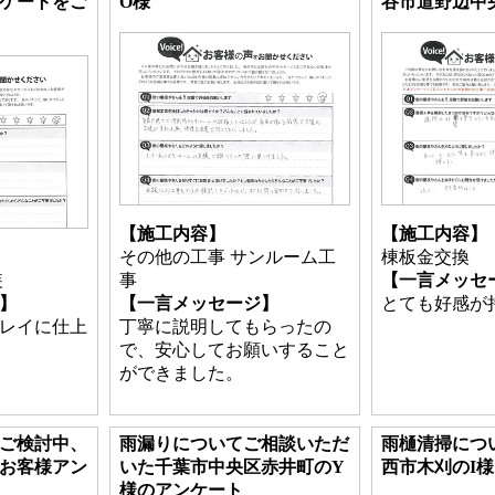
ケートをご
O様
谷市道野辺中
【施工内容】
【施工内容】
その他の工事 サンルーム工
棟板金交換
装
事
【一言メッセ
】
【一言メッセージ】
とても好感が
レイに仕上
丁寧に説明してもらったの
で、安心してお願いすること
ができました。
ご検討中、
雨漏りについてご相談いただ
雨樋清掃につ
お客様アン
いた千葉市中央区赤井町のY
西市木刈のI様
様のアンケート