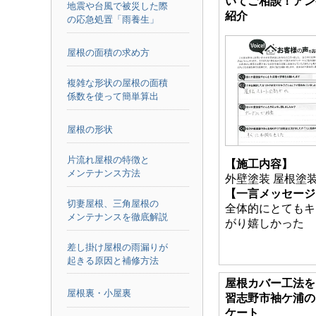
いてご相談！アン
地震や台風で被災した際
紹介
の応急処置「雨養生」
屋根の面積の求め方
複雑な形状の屋根の面積
係数を使って簡単算出
屋根の形状
片流れ屋根の特徴と
【施工内容】
メンテナンス方法
外壁塗装 屋根塗
【一言メッセージ
切妻屋根、三角屋根の
全体的にとてもキ
メンテナンスを徹底解説
がり嬉しかった
差し掛け屋根の雨漏りが
起きる原因と補修方法
屋根カバー工法を
屋根裏・小屋裏
習志野市袖ケ浦の
ケート