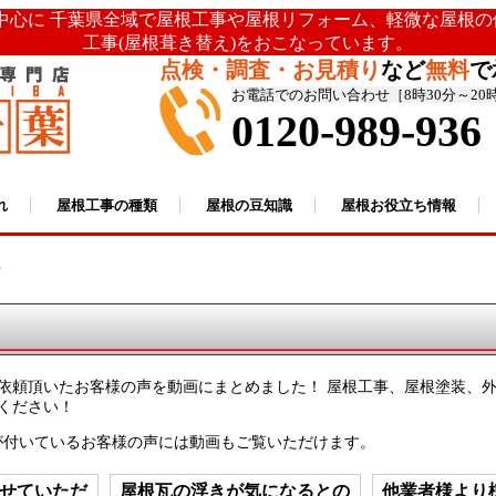
を中心に 千葉県全域で屋根工事や屋根リフォーム、軽微な屋根
工事(屋根葺き替え)をおこなっています。
点検・調査・お見積り
など
無料
で
お電話でのお問い合わせ［8時30分～20
0120-989-936
れ
屋根工事の種類
屋根の豆知識
屋根お役立ち情報
声
頼頂いたお客様の声を動画にまとめました！ 屋根工事、屋根塗装、
ください！
が付いているお客様の声には動画もご覧いただけます。
せていただ
屋根瓦の浮きが気になるとの
他業者様より