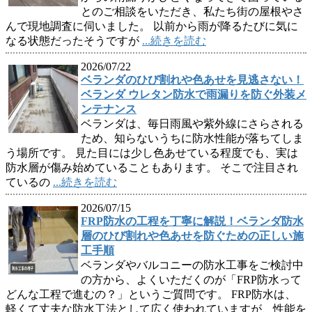
とのご相談をいただき、私たち街の屋根やさ
んで現地調査に伺いました。 以前から雨が降るたびに気に
なる状態だったそうですが
...続きを読む
2026/07/22
ベランダのひび割れや色あせを見逃さない！
ベランダ ウレタン防水で雨漏りを防ぐ外装メ
ンテナンス
ベランダは、毎日雨風や紫外線にさらされる
ため、知らないうちに防水性能が落ちてしま
う場所です。 見た目には少し色あせている程度でも、実は
防水層が傷み始めていることもあります。 そこで注目され
ているの
...続きを読む
2026/07/15
FRP防水の工程を丁寧に解説！ベランダ防水
層のひび割れや色あせを防ぐための正しい施
工手順
ベランダやバルコニーの防水工事をご検討中
の方から、よくいただくのが「FRP防水って
どんな工程で進むの？」というご質問です。 FRP防水は、
軽くて丈夫な防水工法として広く使われていますが、性能を