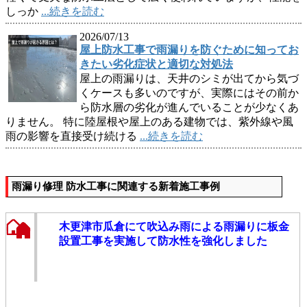
しっか
...続きを読む
2026/07/13
屋上防水工事で雨漏りを防ぐために知ってお
きたい劣化症状と適切な対処法
屋上の雨漏りは、天井のシミが出てから気づ
くケースも多いのですが、実際にはその前か
ら防水層の劣化が進んでいることが少なくあ
りません。 特に陸屋根や屋上のある建物では、紫外線や風
雨の影響を直接受け続ける
...続きを読む
雨漏り修理 防水工事に関連する新着施工事例
木更津市瓜倉にて吹込み雨による雨漏りに板金
設置工事を実施して防水性を強化しました