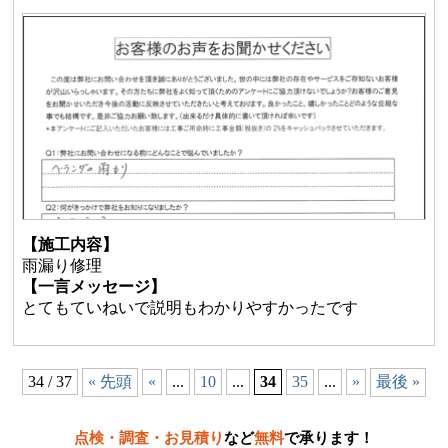
【施工内容】
雨漏り修理
【一言メッセージ】
とてもていねいで説明もわかりやすかったです
34 / 37
« 先頭
«
...
10
...
34
35
...
»
最後 »
点検・調査・お見積り
など
無料
で承ります！