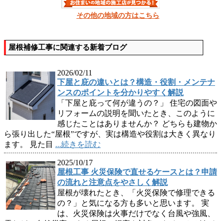
その他の地域の方はこちら
屋根補修工事に関連する新着ブログ
2026/02/11
下屋と庇の違いとは？構造・役割・メンテナ
ンスのポイントを分かりやすく解説
「下屋と庇って何が違うの？」 住宅の図面や
リフォームの説明を聞いたとき、このように
感じたことはありませんか？ どちらも建物か
ら張り出した“屋根”ですが、実は構造や役割は大きく異なり
ます。 見た目
...続きを読む
2025/10/17
屋根工事 火災保険で直せるケースとは？申請
の流れと注意点をやさしく解説
屋根が壊れたとき、「火災保険で修理できる
の？」と気になる方も多いと思います。 実
は、火災保険は火事だけでなく台風や強風、