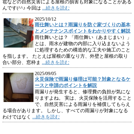
雹などの自然災害による屋根の損害も対象になることがある
んです(^^♪ 今回は
...続きを読む
2025/10/12
雨仕舞いとは？雨漏りを防ぐ家づくりの基本
とメンテナンスポイントをわかりやすく解説
雨仕舞いとは？ 「雨仕舞い（あまじまい）」
とは、雨水が建物の内部に入り込まないよう
に処理するための構造的な工夫や施工のこと
を指します。 たとえば屋根の重なり方、外壁と屋根の取り
合い部分、窓枠ま
...続きを読む
2025/09/05
火災保険で雨漏り修理は可能？対象となるケ
ースと申請のポイントを解説
雨漏りが発生すると、修理費の負担が気にな
りますよね。 実は、火災保険を活用すること
で、自然災害による雨漏りを補償してもらえ
る場合があります。 しかし、すべての雨漏りが対象になる
わけではなく
...続きを読む