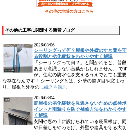
その他の地域の方はこちら
その他の工事に関連する新着ブログ
2026/08/06
シーリングって何？屋根や外壁のすき間を守
る役割と劣化症状をわかりやすく解説
「シーリングって何？」と聞かれると、普段
あまり意識しない言葉かもしれません。 です
が、住宅の防水性を支えるうえでとても重要
な存在なんです！ シーリングとは、外壁の継ぎ目や窓まわ
り、屋根と外壁の
...続きを読む
2026/08/04
庇屋根の劣化症状を見逃さないための点検ポ
イントと雨漏りを防ぐ補修方法をわかりやす
く解説
玄関や窓の上に設けられている庇屋根は、雨
や日差しをやわらげ、外壁や建具を守る大切