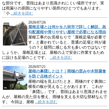
な部分です。 普段はあまり意識されにくい場所ですが、実
は雨漏りの原因になりやすい箇所のひとつでもあります。
「小
...続きを読む
2026/07/26
屋根足場とは何かを八街市で詳しく解説、急
勾配屋根や滑りやすい屋根で必要になる理由
屋根工事のお見積もりで「屋根足場が必要で
す」と書かれていると、普通の足場と何が違
うの？と疑問に感じる方も多いのではないで
しょうか。 屋根足場とは、屋根の上で安全に作業するため
に設ける足場のことです。
...続きを読む
2026/07/21
屋根の鼻隠しとは？｜雨樋の歪みや木部腐食
を防ぐ点検ポイント
屋根の端を見上げたとき、雨樋のすぐ裏側に
横長の板が見えることがあります。 これが
「鼻隠し」です。 普段はあまり意識されませ
んが、屋根の見た目を整え、雨樋を支える大切な部材なんで
す。 今回は、屋根
...続きを読む