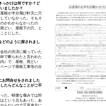
たきっかけは何ですか？ど
ていましたか？
ダ屋根が半分飛び軒天に穴
はしていなかった。そもそ
いのかわからなかったの
、雨どい、屋根下の穴、と
ることにした。
社をどのように探されまし
た会社の共済に載っていた
一杯で断られたと言われた
県内）で 屋根、雨どい
ンページで屋根工事等の分
ぐにお問合せをされました
としたらどんなことがご不
かった。軽微な傷みでは対
ではという点もあった。あ
わからないので正直途方に