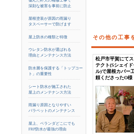
傷んだ軒天の補修工事で
深刻な被害を事前に防止
屋根塗装が原因の雨漏り
タスペーサーで防げます
その他の工事
屋上防水の種類と特徴
ウレタン防水が選ばれる
理由とメンテナンス方法
松戸市平賀にてス
テクト(Sシェイ
防水層を保護する「トップコー
ル)で屋根カバー
ト」の重要性
頼くださったO様
シート防水が施工された
屋上のメンテナンス方法
雨漏り原因となりやすい
パラペットのメンテナンス
屋上、ベランダどこにでも
FRP防水が最強の理由