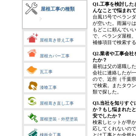
Q1.工事を検討し
屋根工事の種類
んなことで悩まれ
台風15号でベラン
が空いた。雨漏り
もどこに頼んでい
で、ベランダ屋根
屋根葺き替え工事
補修項目で検索す
Q2.業者や工事会
屋根カバー工事
たか？
最初は父の退職し
瓦工事
会社に連絡したが
ので、近所（千葉
で検索。またタウ
漆喰工事
類で探した。
Q3.当社を知りす
屋根葺き直し工事
か？もし悩まれた
安でしたか？
屋根塗装・外壁塗装
検索しヒットが早
応してくれないの
棟板金工事
とは工事とか全然