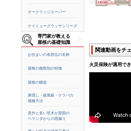
オークリッジスーパー
ケイミューグラッサシリーズ
専門家が教える
屋根の基礎知識
関連動画をチ
お住まいの各部位の名称
火災保険が適用で
屋根の種類別の特徴
屋根の構造
鼻隠し・破風板・ケラバの
補修方法
意外と多い笠木が原因の
ベランダからの雨漏り