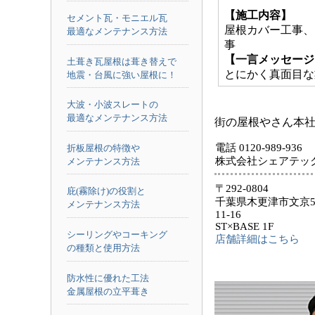
【施工内容】
セメント瓦・モニエル瓦
屋根カバー工事、
最適なメンテナンス方法
事
【一言メッセージ
土葺き瓦屋根は葺き替えで
とにかく真面目な
地震・台風に強い屋根に！
大波・小波スレートの
最適なメンテナンス方法
街の屋根やさん本
電話 0120-989-936
折板屋根の特徴や
株式会社シェアテッ
メンテナンス方法
〒292-0804
庇(霧除け)の役割と
千葉県木更津市文京5
メンテナンス方法
11-16
ST×BASE 1F
シーリングやコーキング
店舗詳細はこちら
の種類と使用方法
防水性に優れた工法
金属屋根の立平葺き