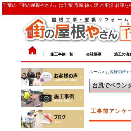
千葉の『街の屋根やさん』は千葉 市原 袖ヶ浦 木更津 君津
施工事例一覧
会社概要
施工の流
ホーム
＞
お客様の声
＞
台風でベラン
工事前アンケ