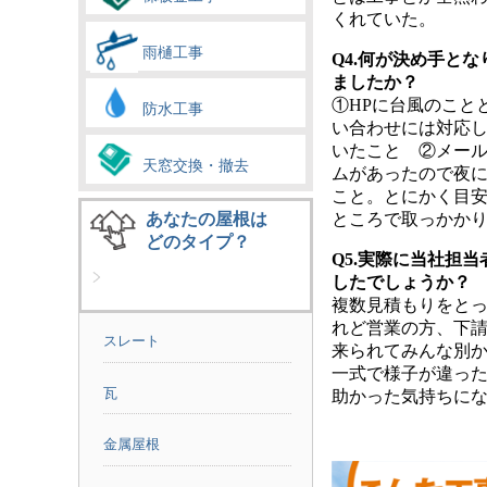
くれていた。
雨樋工事
Q4.何が決め手と
ましたか？
①HPに台風のこと
防水工事
い合わせには対応
いたこと ②メー
天窓交換・撤去
ムがあったので夜
こと。とにかく目
あなたの屋根は
ところで取っかか
どのタイプ？
Q5.実際に当社担
したでしょうか？
複数見積もりをと
れど営業の方、下
スレート
来られてみんな別
一式で様子が違っ
瓦
助かった気持ちに
金属屋根