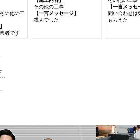
【施工内容】
その他の工事
その他の工事
【一言メッセ
その他の工
【一言メッセージ】
問い合わせは
親切でした
もらえた
】
業者です
社
ク
-