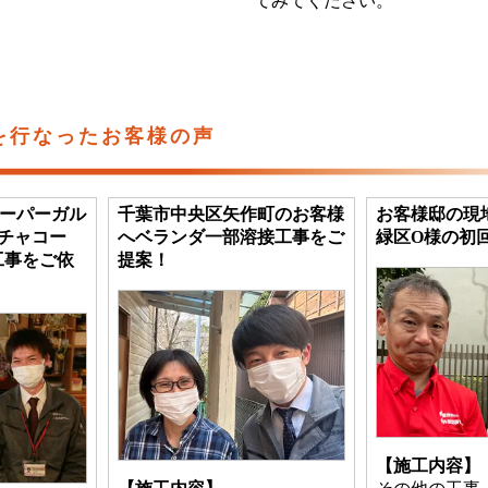
てみてください。
を行なったお客様の声
ーパーガル
千葉市中央区矢作町のお客様
お客様邸の現
ドチャコー
へベランダ一部溶接工事をご
緑区O様の初
工事をご依
提案！
【施工内容】