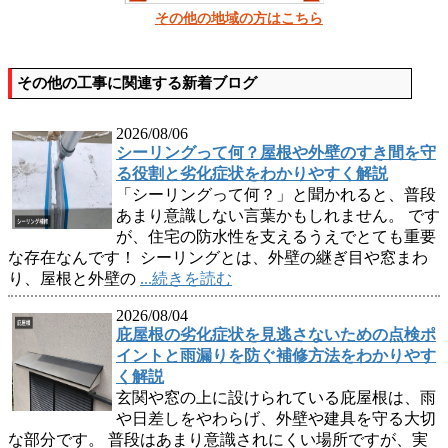
その他の地域の方はこちら
その他の工事に関連する新着ブログ
2026/08/06
シーリングって何？屋根や外壁のすき間を守
る役割と劣化症状をわかりやすく解説
「シーリングって何？」と聞かれると、普段
あまり意識しない言葉かもしれません。 です
が、住宅の防水性を支えるうえでとても重要
な存在なんです！ シーリングとは、外壁の継ぎ目や窓まわ
り、屋根と外壁の
...続きを読む
2026/08/04
庇屋根の劣化症状を見逃さないための点検ポ
イントと雨漏りを防ぐ補修方法をわかりやす
く解説
玄関や窓の上に設けられている庇屋根は、雨
や日差しをやわらげ、外壁や建具を守る大切
な部分です。 普段はあまり意識されにくい場所ですが、実