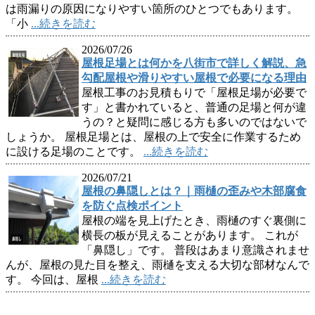
は雨漏りの原因になりやすい箇所のひとつでもあります。
「小
...続きを読む
2026/07/26
屋根足場とは何かを八街市で詳しく解説、急
勾配屋根や滑りやすい屋根で必要になる理由
屋根工事のお見積もりで「屋根足場が必要で
す」と書かれていると、普通の足場と何が違
うの？と疑問に感じる方も多いのではないで
しょうか。 屋根足場とは、屋根の上で安全に作業するため
に設ける足場のことです。
...続きを読む
2026/07/21
屋根の鼻隠しとは？｜雨樋の歪みや木部腐食
を防ぐ点検ポイント
屋根の端を見上げたとき、雨樋のすぐ裏側に
横長の板が見えることがあります。 これが
「鼻隠し」です。 普段はあまり意識されませ
んが、屋根の見た目を整え、雨樋を支える大切な部材なんで
す。 今回は、屋根
...続きを読む