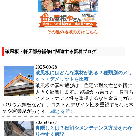
その他の地域の方はこちら
破風板・軒天部分補修に関連する新着ブログ
2025/09/28
破風板にはどんな素材がある？種類別のメリ
ット・デメリットを比較
破風板の素材選びは、住宅の耐久性と外観に
大きく影響します。 結論から言うと、長持ち
とメンテナンス性を重視するなら金属（ガル
バリウム鋼板など）、コストとデザイン性を重視するなら木
材や窯業系がおすす
...続きを読む
2025/06/27
鼻隠しとは？役割やメンテナンス方法をわか
りやすく解説