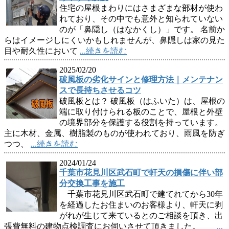
住宅の屋根まわりにはさまざまな部材が使わ
れており、その中でも意外と知られていない
のが「鼻隠し（はなかくし）」です。 名前か
らはイメージしにくいかもしれませんが、鼻隠しは家の見た
目や耐久性において
...続きを読む
2025/02/20
破風板の劣化サインと修理方法｜メンテナン
スで長持ちさせるコツ
破風板とは？ 破風板（はふいた）は、屋根の
端に取り付けられる板のことで、屋根と外壁
の境界部分を保護する役割を持っています。
主に木材、金属、樹脂製のものが使われており、雨風を防ぎ
つつ、
...続きを読む
2024/01/24
千葉市花見川区武石町で軒天の損傷に伴い部
分交換工事を施工
千葉市花見川区武石町で建てれてから30年
を経過したお住まいのお客様より、軒天に剥
がれが生じて来ているとのご相談を頂き、出
張費無料の建物点検調査にお伺いさせて頂きました。
...