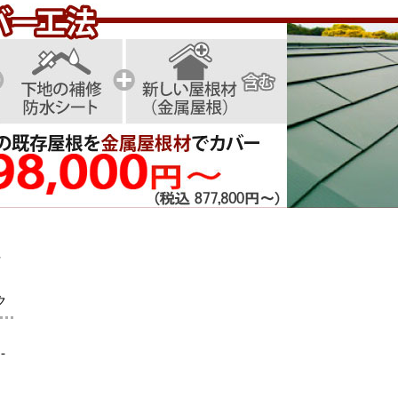
社
ク
-