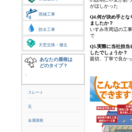
がほしかった
雨樋工事
Q4.何が決め手と
ましたか？
いすみ市周辺の工
防水工事
で
天窓交換・撤去
Q5.実際に当社担
したでしょうか？
親切、丁寧で良か
あなたの屋根は
どのタイプ？
スレート
瓦
金属屋根