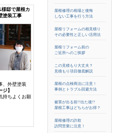
K様邸で屋根カ
屋根修理の相場と後悔
壁塗装工事
しない工事を行う方法
屋根リフォームの相見積り
その必要性と正しい活用法
屋根リフォーム前の
ご近所へのご挨拶
この見積もり大丈夫？
見積もり項目徹底解説
屋根の点検商法に注意！
事、外壁塗装
事例とトラブル回避方法
ージ】
気持ちよくお願
被害が出る前!?出た後!?
屋根工事はどちらがお得？
屋根修理の詐欺
訪問営業に注意！