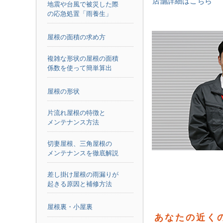
店舗詳細はこちら
地震や台風で被災した際
の応急処置「雨養生」
屋根の面積の求め方
複雑な形状の屋根の面積
係数を使って簡単算出
屋根の形状
片流れ屋根の特徴と
メンテナンス方法
切妻屋根、三角屋根の
メンテナンスを徹底解説
差し掛け屋根の雨漏りが
起きる原因と補修方法
屋根裏・小屋裏
あなたの近く