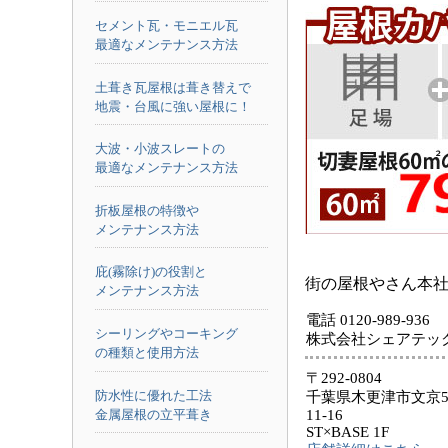
セメント瓦・モニエル瓦
最適なメンテナンス方法
土葺き瓦屋根は葺き替えで
地震・台風に強い屋根に！
大波・小波スレートの
最適なメンテナンス方法
折板屋根の特徴や
メンテナンス方法
庇(霧除け)の役割と
街の屋根やさん本
メンテナンス方法
電話 0120-989-936
シーリングやコーキング
株式会社シェアテッ
の種類と使用方法
〒292-0804
防水性に優れた工法
千葉県木更津市文京5
金属屋根の立平葺き
11-16
ST×BASE 1F