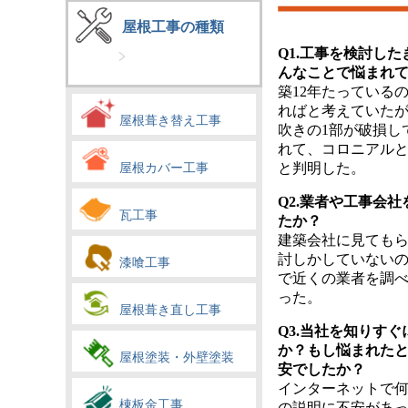
屋根工事の種類
Q1.工事を検討し
んなことで悩まれ
築12年たっている
ればと考えていた
屋根葺き替え工事
吹きの1部が破損し
れて、コロニアル
屋根カバー工事
と判明した。
Q2.業者や工事会
瓦工事
たか？
建築会社に見ても
討しかしていない
漆喰工事
で近くの業者を調
った。
屋根葺き直し工事
Q3.当社を知りす
か？もし悩まれた
屋根塗装・外壁塗装
安でしたか？
インターネットで
棟板金工事
の説明に不安があ