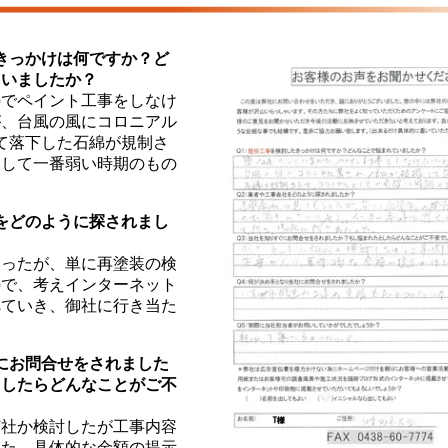
たきっかけは何ですか？ど
ていましたか？
のでペイント工事をしなけ
が、台風の風にコロニアル
て落下した石綿が規制さ
として一番弱い時期のもの
社をどのように探されまし
らったが、単に再塗装の検
ので、考えインターネット
べていき、御社に行き当た
ぐにお問合せをされました
としたらどんなことがご不
何社か検討したが工事内容
った、具体的な金額の提示