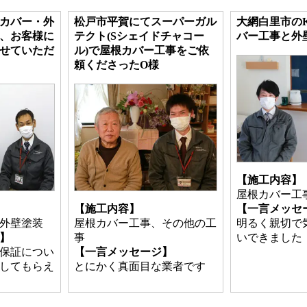
カバー・外
松戸市平賀にてスーパーガル
大網白里市の
、お客様に
テクト(Sシェイドチャコー
バー工事と外
せていただ
ル)で屋根カバー工事をご依
頼くださったO様
【施工内容】
屋根カバー工
【施工内容】
【一言メッセ
外壁塗装
屋根カバー工事、その他の工
明るく親切で
】
事
いできました
保証につい
【一言メッセージ】
してもらえ
とにかく真面目な業者です