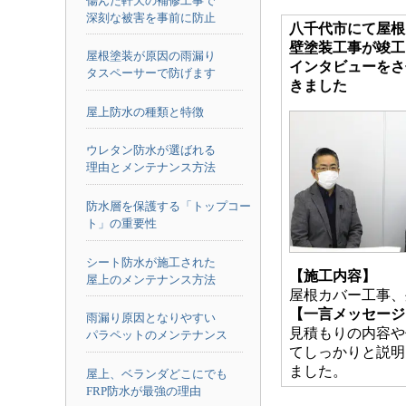
傷んだ軒天の補修工事で
深刻な被害を事前に防止
八千代市にて屋根
壁塗装工事が竣工
屋根塗装が原因の雨漏り
インタビューをさ
タスペーサーで防げます
きました
屋上防水の種類と特徴
ウレタン防水が選ばれる
理由とメンテナンス方法
防水層を保護する「トップコー
ト」の重要性
シート防水が施工された
【施工内容】
屋上のメンテナンス方法
屋根カバー工事、
【一言メッセージ
雨漏り原因となりやすい
見積もりの内容や
パラペットのメンテナンス
てしっかりと説明
ました。
屋上、ベランダどこにでも
FRP防水が最強の理由