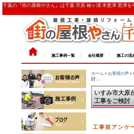
千葉の『街の屋根やさん』は千葉 市原 袖ヶ浦 木更津 君津
施工事例一覧
会社概要
施工の流
ホーム
＞
お客様の声
＞
討.....
いすみ市大原
工事をご検討
工事前アンケ