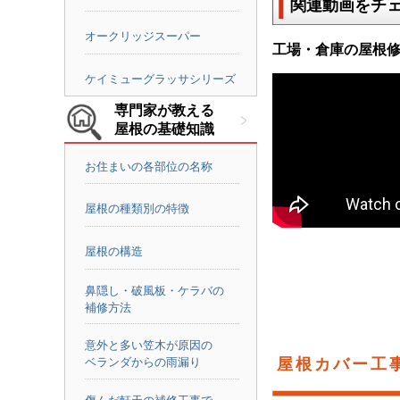
関連動画をチ
オークリッジスーパー
工場・倉庫の屋根
ケイミューグラッサシリーズ
専門家が教える
屋根の基礎知識
お住まいの各部位の名称
屋根の種類別の特徴
屋根の構造
鼻隠し・破風板・ケラバの
補修方法
意外と多い笠木が原因の
ベランダからの雨漏り
屋根カバー工