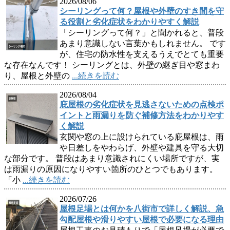
2026/08/06
シーリングって何？屋根や外壁のすき間を守
る役割と劣化症状をわかりやすく解説
「シーリングって何？」と聞かれると、普段
あまり意識しない言葉かもしれません。 です
が、住宅の防水性を支えるうえでとても重要
な存在なんです！ シーリングとは、外壁の継ぎ目や窓まわ
り、屋根と外壁の
...続きを読む
2026/08/04
庇屋根の劣化症状を見逃さないための点検ポ
イントと雨漏りを防ぐ補修方法をわかりやす
く解説
玄関や窓の上に設けられている庇屋根は、雨
や日差しをやわらげ、外壁や建具を守る大切
な部分です。 普段はあまり意識されにくい場所ですが、実
は雨漏りの原因になりやすい箇所のひとつでもあります。
「小
...続きを読む
2026/07/26
屋根足場とは何かを八街市で詳しく解説、急
勾配屋根や滑りやすい屋根で必要になる理由