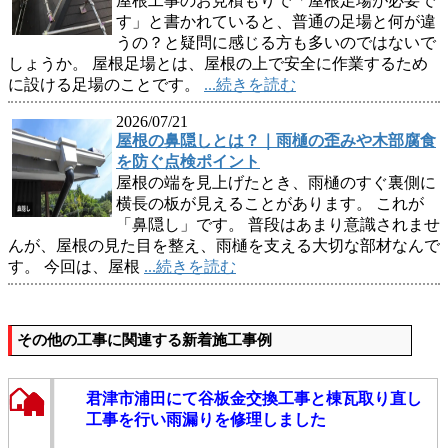
屋根工事のお見積もりで「屋根足場が必要で
す」と書かれていると、普通の足場と何が違
うの？と疑問に感じる方も多いのではないで
しょうか。 屋根足場とは、屋根の上で安全に作業するため
に設ける足場のことです。
...続きを読む
2026/07/21
屋根の鼻隠しとは？｜雨樋の歪みや木部腐食
を防ぐ点検ポイント
屋根の端を見上げたとき、雨樋のすぐ裏側に
横長の板が見えることがあります。 これが
「鼻隠し」です。 普段はあまり意識されませ
んが、屋根の見た目を整え、雨樋を支える大切な部材なんで
す。 今回は、屋根
...続きを読む
その他の工事に関連する新着施工事例
君津市浦田にて谷板金交換工事と棟瓦取り直し
工事を行い雨漏りを修理しました