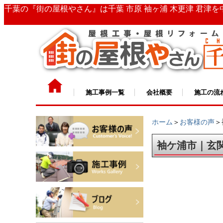
千葉の『街の屋根やさん』は千葉 市原 袖ヶ浦 木更津 君津
施工事例一覧
会社概要
施工の流
ホーム
＞
お客様の声
＞
袖ケ浦市｜玄