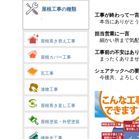
屋根工事の種類
工事が終わって一
本当にありがとう
担当営業に一言
細かい所まで気配
屋根葺き替え工事
工事前の不安はあ
屋根カバー工事
まったくありませ
シェアテックへの
瓦工事
今後共、よろしく
漆喰工事
屋根葺き直し工事
屋根塗装・外壁塗装
棟板金工事