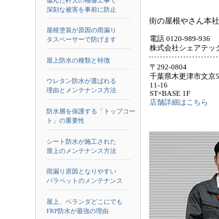
傷んだ軒天の補修工事で
深刻な被害を事前に防止
街の屋根やさん本
屋根塗装が原因の雨漏り
電話 0120-989-936
タスペーサーで防げます
株式会社シェアテッ
屋上防水の種類と特徴
〒292-0804
千葉県木更津市文京5
ウレタン防水が選ばれる
11-16
理由とメンテナンス方法
ST×BASE 1F
店舗詳細はこちら
防水層を保護する「トップコー
ト」の重要性
シート防水が施工された
屋上のメンテナンス方法
雨漏り原因となりやすい
パラペットのメンテナンス
屋上、ベランダどこにでも
FRP防水が最強の理由