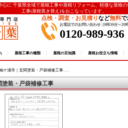
を中心に 千葉県全域で屋根工事や屋根リフォーム、軽微な屋根
工事(屋根葺き替え)をおこなっています。
点検・調査・お見積り
など
無料
で
お電話でのお問い合わせ［8時30分～20
0120-989-936
れ
屋根工事の種類
屋根の豆知識
屋根お役立ち情報
袖ケ浦市｜玄関塗装・戸袋補修工事.....
関塗装・戸袋補修工事