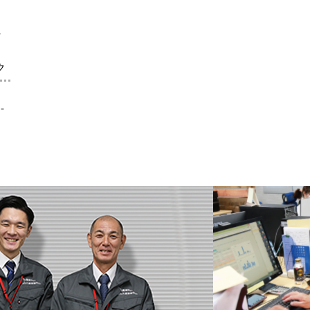
社
ク
-