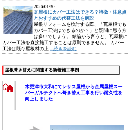
2026/01/30
瓦屋根にカバー工法はできる？特徴・注意点
とおすすめの代替工法を解説
屋根リフォームを検討する際、「瓦屋根でも
カバー工法はできるのか？」と疑問に思う方
は多いでしょう。 結論から言うと、瓦屋根に
カバー工法を直接施工することは原則できません。 カバー
工法は既存屋根材の上
...続きを読む
屋根葺き替えに関連する新着施工事例
木更津市大和にてレサス屋根から金属屋根スー
パーガルテクトへ葺き替え工事を行い耐久性を
向上しました