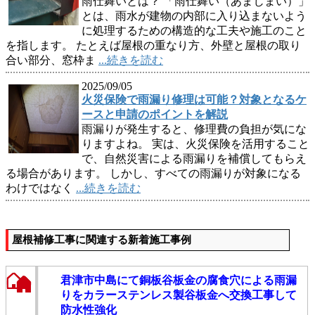
雨仕舞いとは？ 「雨仕舞い（あまじまい）」
とは、雨水が建物の内部に入り込まないよう
に処理するための構造的な工夫や施工のこと
を指します。 たとえば屋根の重なり方、外壁と屋根の取り
合い部分、窓枠ま
...続きを読む
2025/09/05
火災保険で雨漏り修理は可能？対象となるケ
ースと申請のポイントを解説
雨漏りが発生すると、修理費の負担が気にな
りますよね。 実は、火災保険を活用すること
で、自然災害による雨漏りを補償してもらえ
る場合があります。 しかし、すべての雨漏りが対象になる
わけではなく
...続きを読む
屋根補修工事に関連する新着施工事例
君津市中島にて銅板谷板金の腐食穴による雨漏
りをカラーステンレス製谷板金へ交換工事して
防水性強化