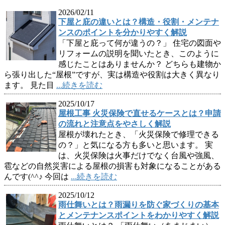
2026/02/11
下屋と庇の違いとは？構造・役割・メンテナ
ンスのポイントを分かりやすく解説
「下屋と庇って何が違うの？」 住宅の図面や
リフォームの説明を聞いたとき、このように
感じたことはありませんか？ どちらも建物か
ら張り出した“屋根”ですが、実は構造や役割は大きく異なり
ます。 見た目
...続きを読む
2025/10/17
屋根工事 火災保険で直せるケースとは？申請
の流れと注意点をやさしく解説
屋根が壊れたとき、「火災保険で修理できる
の？」と気になる方も多いと思います。 実
は、火災保険は火事だけでなく台風や強風、
雹などの自然災害による屋根の損害も対象になることがある
んです(^^♪ 今回は
...続きを読む
2025/10/12
雨仕舞いとは？雨漏りを防ぐ家づくりの基本
とメンテナンスポイントをわかりやすく解説