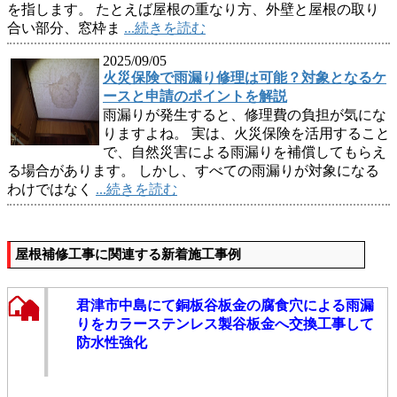
を指します。 たとえば屋根の重なり方、外壁と屋根の取り
合い部分、窓枠ま
...続きを読む
2025/09/05
火災保険で雨漏り修理は可能？対象となるケ
ースと申請のポイントを解説
雨漏りが発生すると、修理費の負担が気にな
りますよね。 実は、火災保険を活用すること
で、自然災害による雨漏りを補償してもらえ
る場合があります。 しかし、すべての雨漏りが対象になる
わけではなく
...続きを読む
屋根補修工事に関連する新着施工事例
君津市中島にて銅板谷板金の腐食穴による雨漏
りをカラーステンレス製谷板金へ交換工事して
防水性強化