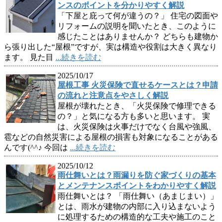
ンスのポイントを分かりやすく解説
「下屋と庇って何が違うの？」 住宅の図面や
リフォームの説明を聞いたとき、このように
感じたことはありませんか？ どちらも建物か
ら張り出した“屋根”ですが、実は構造や役割は大きく異なり
ます。 見た目
...続きを読む
2025/10/17
屋根工事 火災保険で直せるケースとは？申請
の流れと注意点をやさしく解説
屋根が壊れたとき、「火災保険で修理できる
の？」と気になる方も多いと思います。 実
は、火災保険は火事だけでなく台風や強風、
雹などの自然災害による屋根の損害も対象になることがある
んです(^^♪ 今回は
...続きを読む
2025/10/12
雨仕舞いとは？雨漏りを防ぐ家づくりの基本
とメンテナンスポイントをわかりやすく解説
雨仕舞いとは？ 「雨仕舞い（あまじまい）」
とは、雨水が建物の内部に入り込まないよう
に処理するための構造的な工夫や施工のこと