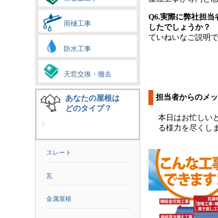
Q6.実際に弊社担
雨樋工事
したでしょうか？
ていねいなご説明
防水工事
天窓交換・撤去
担当者からのメッ
あなたの屋根は
どのタイプ？
本日はお忙しい
る様力を尽くし
スレート
瓦
金属屋根