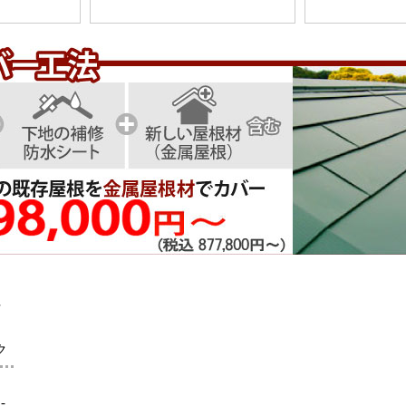
社
ク
-