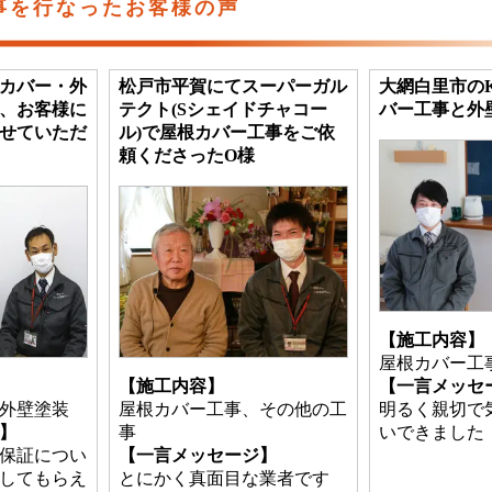
事を行なったお客様の声
カバー・外
松戸市平賀にてスーパーガル
大網白里市の
、お客様に
テクト(Sシェイドチャコー
バー工事と外
せていただ
ル)で屋根カバー工事をご依
頼くださったO様
【施工内容】
屋根カバー工
【施工内容】
【一言メッセ
外壁塗装
屋根カバー工事、その他の工
明るく親切で
】
事
いできました
保証につい
【一言メッセージ】
してもらえ
とにかく真面目な業者です