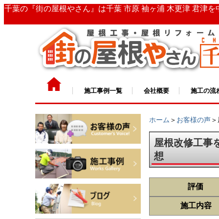
千葉の『街の屋根やさん』は千葉 市原 袖ヶ浦 木更津 君津
施工事例一覧
会社概要
施工の流
ホーム
＞
お客様の声
＞
屋根改修工事
想
評価
施工内容