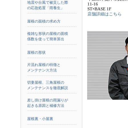
地震や台風で被災した際
11-16
の応急処置「雨養生」
ST×BASE 1F
店舗詳細はこちら
屋根の面積の求め方
複雑な形状の屋根の面積
係数を使って簡単算出
屋根の形状
片流れ屋根の特徴と
メンテナンス方法
切妻屋根、三角屋根の
メンテナンスを徹底解説
差し掛け屋根の雨漏りが
起きる原因と補修方法
屋根裏・小屋裏