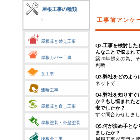
屋根工事の種類
工事前アンケ
屋根葺き替え工事
Q2.工事を検討し
んなことで悩まれ
屋根カバー工事
築20年超えの為、
判断
瓦工事
Q3.弊社をどのよ
ネットで
漆喰工事
Q4.弊社を知りす
か？もし悩まれた
屋根葺き直し工事
安でしたか？
すぐ問合わせしま
屋根塗装・外壁塗装
Q5.何が決め手と
ましたか？
棟板金工事
屋根工事が専門と