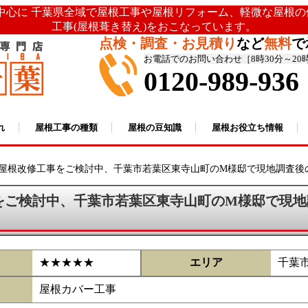
を中心に 千葉県全域で屋根工事や屋根リフォーム、軽微な屋根
工事(屋根葺き替え)をおこなっています。
点検・調査・お見積り
など
無料
で
お電話でのお問い合わせ［8時30分～20
0120-989-936
れ
屋根工事の種類
屋根の豆知識
屋根お役立ち情報
屋根改修工事をご検討中、千葉市若葉区東寺山町のM様邸で現地調査後のご感
をご検討中、千葉市若葉区東寺山町のM様邸で現地
★★★★★
エリア
千葉
屋根カバー工事