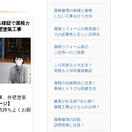
屋根修理の相場と後悔
しない工事を行う方法
K様邸で屋根カ
屋根リフォームの相見積り
壁塗装工事
その必要性と正しい活用法
屋根リフォーム前の
ご近所へのご挨拶
この見積もり大丈夫？
見積もり項目徹底解説
屋根の点検商法に注意！
事例とトラブル回避方法
事、外壁塗装
被害が出る前!?出た後!?
ージ】
屋根工事はどちらがお得？
気持ちよくお願
屋根修理の詐欺
訪問営業に注意！