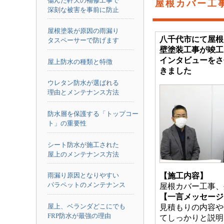
傷んだ軒天の補修工事で
屋根カバー工
深刻な被害を事前に防止
屋根塗装が原因の雨漏り
八千代市にて屋根
タスペーサーで防げます
壁塗装工事が竣工
インタビューをさ
屋上防水の種類と特徴
きました
ウレタン防水が選ばれる
理由とメンテナンス方法
防水層を保護する「トップコー
ト」の重要性
シート防水が施工された
屋上のメンテナンス方法
雨漏り原因となりやすい
【施工内容】
パラペットのメンテナンス
屋根カバー工事、
【一言メッセージ
屋上、ベランダどこにでも
見積もりの内容や
FRP防水が最強の理由
てしっかりと説明