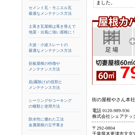
ました。
セメント瓦・モニエル瓦
最適なメンテナンス方法
土葺き瓦屋根は葺き替えで
地震・台風に強い屋根に！
大波・小波スレートの
最適なメンテナンス方法
折板屋根の特徴や
メンテナンス方法
庇(霧除け)の役割と
メンテナンス方法
街の屋根やさん本
シーリングやコーキング
の種類と使用方法
電話 0120-989-936
株式会社シェアテッ
防水性に優れた工法
金属屋根の立平葺き
〒292-0804
千葉県木更津市文京5