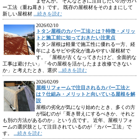
ませんか。 そんなときに注目したいのがカバ
ー工法（重ね葺き）です。 既存の屋根材をそのままにして
新しい屋根材
...続きを読む
2026/02/10
トタン屋根のカバー工法とは？特徴・メリッ
トと施工前に知っておきたい注意点
トタン屋根は軽量で施工性に優れる一方、経
年によるサビや劣化が進みやすい屋根材で
す。 「屋根が古くなってきたけど、全面的な
工事は避けたい」「今の屋根を活かしたまま改修できない
か」と考えたとき、選択
...続きを読む
2026/02/09
屋根リフォームで注目されるカバー工法と
は？仕組み・メリットと向いている屋根を解
説
屋根の劣化が気になり始めたとき、多くの方
が悩むのが「葺き替えにするべきか、それと
も別の方法があるのか」という点です。 近年、屋根リフォ
ームの選択肢として注目されているのが「カバー工法」で
す。
...続きを読む