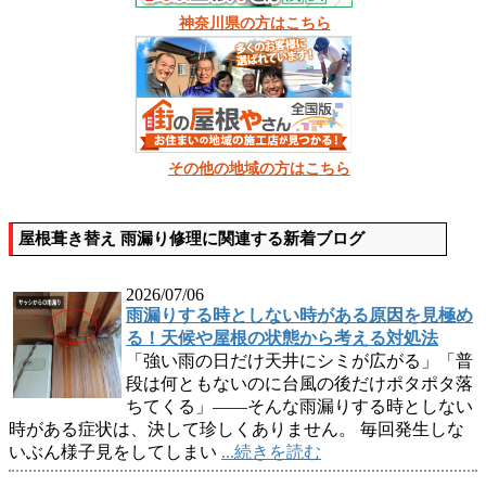
神奈川県の方はこちら
その他の地域の方はこちら
屋根葺き替え 雨漏り修理に関連する新着ブログ
2026/07/06
雨漏りする時としない時がある原因を見極め
る！天候や屋根の状態から考える対処法
「強い雨の日だけ天井にシミが広がる」「普
段は何ともないのに台風の後だけポタポタ落
ちてくる」――そんな雨漏りする時としない
時がある症状は、決して珍しくありません。 毎回発生しな
いぶん様子見をしてしまい
...続きを読む