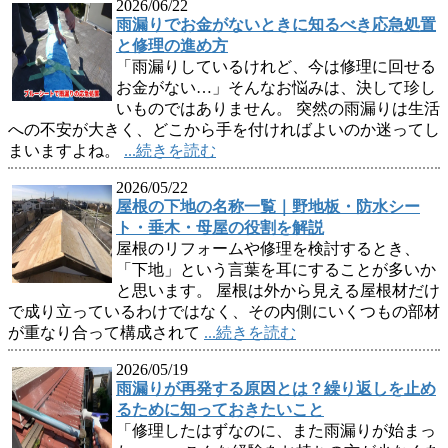
2026/06/22
雨漏りでお金がないときに知るべき応急処置
と修理の進め方
「雨漏りしているけれど、今は修理に回せる
お金がない…」そんなお悩みは、決して珍し
いものではありません。 突然の雨漏りは生活
への不安が大きく、どこから手を付ければよいのか迷ってし
まいますよね。
...続きを読む
2026/05/22
屋根の下地の名称一覧｜野地板・防水シー
ト・垂木・母屋の役割を解説
屋根のリフォームや修理を検討するとき、
「下地」という言葉を耳にすることが多いか
と思います。 屋根は外から見える屋根材だけ
で成り立っているわけではなく、その内側にいくつもの部材
が重なり合って構成されて
...続きを読む
2026/05/19
雨漏りが再発する原因とは？繰り返しを止め
るために知っておきたいこと
「修理したはずなのに、また雨漏りが始まっ