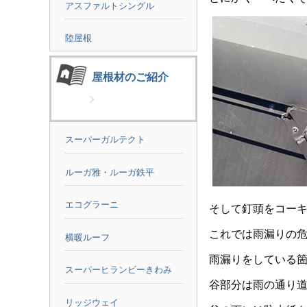
アスファルトシングル
陸屋根
屋根材のご紹介
スーパーガルテクト
ルーガ雅・ルーガ鉄平
エコグラーニ
そして釘頭をコー
これでは雨漏りの
横暖ルーフ
雨漏りをしている
スーパーヒランビーきわみ
谷部分は雨の通り
リッジウェイ