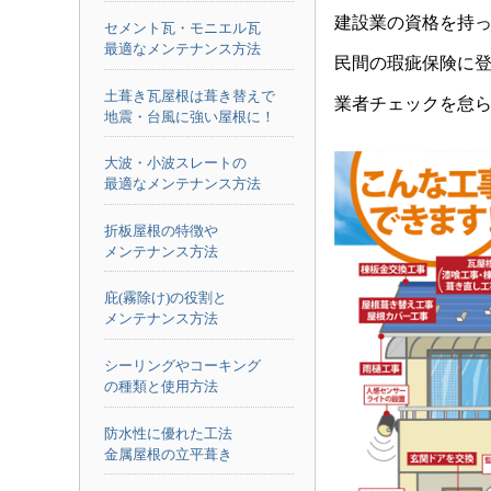
建設業の資格を持
セメント瓦・モニエル瓦
最適なメンテナンス方法
民間の瑕疵保険に
土葺き瓦屋根は葺き替えで
業者チェックを怠
地震・台風に強い屋根に！
大波・小波スレートの
最適なメンテナンス方法
折板屋根の特徴や
メンテナンス方法
庇(霧除け)の役割と
メンテナンス方法
シーリングやコーキング
の種類と使用方法
防水性に優れた工法
金属屋根の立平葺き