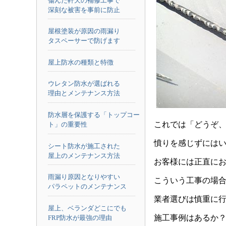
傷んだ軒天の補修工事で
深刻な被害を事前に防止
屋根塗装が原因の雨漏り
タスペーサーで防げます
屋上防水の種類と特徴
ウレタン防水が選ばれる
理由とメンテナンス方法
防水層を保護する「トップコー
これでは「どうぞ
ト」の重要性
憤りを感じずには
シート防水が施工された
屋上のメンテナンス方法
お客様には正直に
雨漏り原因となりやすい
こういう工事の場
パラペットのメンテナンス
業者選びは慎重に
屋上、ベランダどこにでも
施工事例はあるか
FRP防水が最強の理由