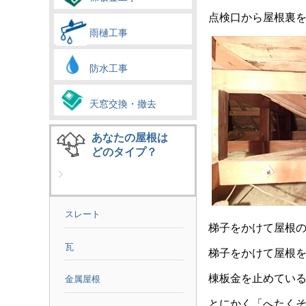
点検口から屋根裏
雨樋工事
防水工事
天窓交換・撤去
あなたの屋根は
どのタイプ？
スレート
梯子をかけて屋根
瓦
梯子をかけて屋根
棟板金を止めてい
金属屋根
とにかく「へたく