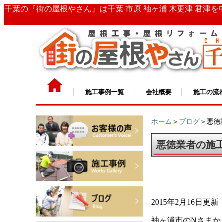
千葉の『街の屋根やさん』は千葉 市原 袖ヶ浦 木更津 君津
施工事例一覧
会社概要
施工の流
ホーム
＞
ブログ
＞悪徳
悪徳業者の施
2015年2月16日更新
袖ヶ浦市のNさまか