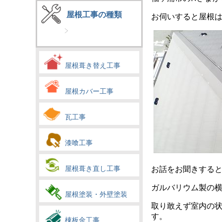
屋根工事の種類
お伺いすると屋根
屋根葺き替え工事
屋根カバー工事
瓦工事
漆喰工事
屋根葺き直し工事
お話をお聞きする
ガルバリウム製の
屋根塗装・外壁塗装
取り敢えず室内の
す。
棟板金工事