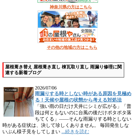
神奈川県の方はこちら
その他の地域の方はこちら
屋根葺き替え 屋根葺き直し 棟瓦取り直し 雨漏り修理に関
連する新着ブログ
2026/07/06
雨漏りする時としない時がある原因を見極め
る！天候や屋根の状態から考える対処法
「強い雨の日だけ天井にシミが広がる」「普
段は何ともないのに台風の後だけポタポタ落
ちてくる」――そんな雨漏りする時としない
時がある症状は、決して珍しくありません。 毎回発生しな
いぶん様子見をしてしまい
...続きを読む