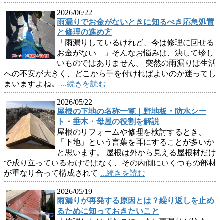
2026/06/22
雨漏りでお金がないときに知るべき応急処置
と修理の進め方
「雨漏りしているけれど、今は修理に回せる
お金がない…」そんなお悩みは、決して珍し
いものではありません。 突然の雨漏りは生活
への不安が大きく、どこから手を付ければよいのか迷ってし
まいますよね。
...続きを読む
2026/05/22
屋根の下地の名称一覧｜野地板・防水シー
ト・垂木・母屋の役割を解説
屋根のリフォームや修理を検討するとき、
「下地」という言葉を耳にすることが多いか
と思います。 屋根は外から見える屋根材だけ
で成り立っているわけではなく、その内側にいくつもの部材
が重なり合って構成されて
...続きを読む
2026/05/19
雨漏りが再発する原因とは？繰り返しを止め
るために知っておきたいこと