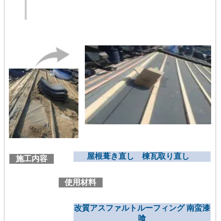
屋根葺き直し 棟瓦取り直し
施工内容
使用材料
改質アスファルトルーフィング 南蛮漆
喰