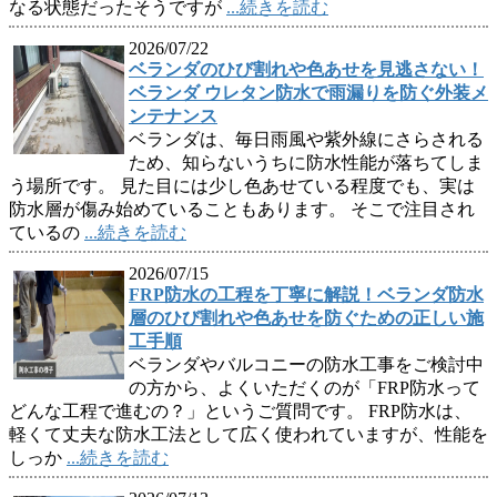
なる状態だったそうですが
...続きを読む
2026/07/22
ベランダのひび割れや色あせを見逃さない！
ベランダ ウレタン防水で雨漏りを防ぐ外装メ
ンテナンス
ベランダは、毎日雨風や紫外線にさらされる
ため、知らないうちに防水性能が落ちてしま
う場所です。 見た目には少し色あせている程度でも、実は
防水層が傷み始めていることもあります。 そこで注目され
ているの
...続きを読む
2026/07/15
FRP防水の工程を丁寧に解説！ベランダ防水
層のひび割れや色あせを防ぐための正しい施
工手順
ベランダやバルコニーの防水工事をご検討中
の方から、よくいただくのが「FRP防水って
どんな工程で進むの？」というご質問です。 FRP防水は、
軽くて丈夫な防水工法として広く使われていますが、性能を
しっか
...続きを読む