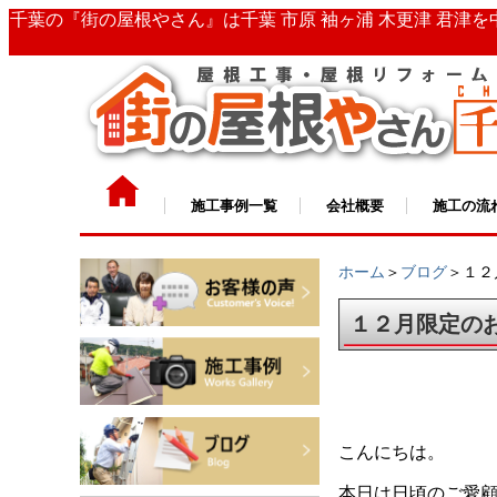
千葉の『街の屋根やさん』は千葉 市原 袖ヶ浦 木更津 君津
施工事例一覧
会社概要
施工の流
ホーム
＞
ブログ
＞１２
１２月限定の
こんにちは。
本日は日頃のご愛