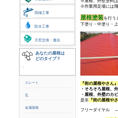
※屋根、外壁塗料
※作業用足場には
雨樋工事
屋根塗装
を行う
下塗り・中塗り・
防水工事
天窓交換・撤去
あなたの屋根は
どのタイプ？
スレート
『街の屋根やさん
・そろそろ屋根、
・屋根、外壁のカ
瓦
是非
『街の屋根や
金属屋根
フリーダイヤル 