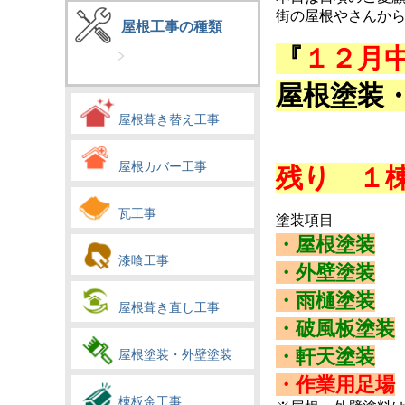
街の屋根やさんか
屋根工事の種類
『
１２月
屋根塗装
屋根葺き替え工事
屋根カバー工事
残り １
瓦工事
塗装項目
・屋根塗装
漆喰工事
・外壁塗装
・雨樋塗装
屋根葺き直し工事
・破風板塗装
・軒天塗装
屋根塗装・外壁塗装
・作業用足場
棟板金工事