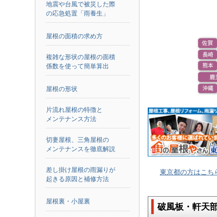
地震や台風で被災した際
の応急処置「雨養生」
屋根の面積の求め方
複雑な形状の屋根の面積
係数を使って簡単算出
屋根の形状
片流れ屋根の特徴と
メンテナンス方法
切妻屋根、三角屋根の
メンテナンスを徹底解説
差し掛け屋根の雨漏りが
東京都の方はこち
起きる原因と補修方法
屋根裏・小屋裏
破風板・軒天部