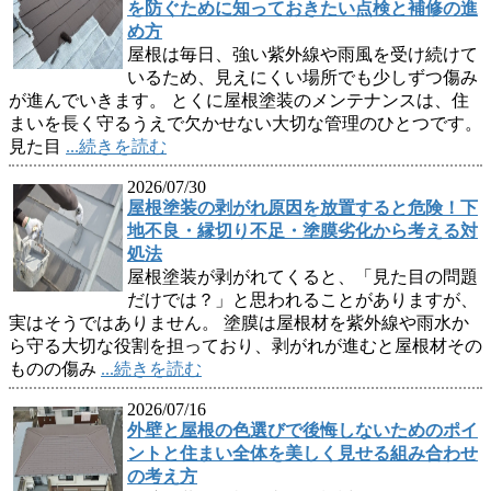
を防ぐために知っておきたい点検と補修の進
め方
屋根は毎日、強い紫外線や雨風を受け続けて
いるため、見えにくい場所でも少しずつ傷み
が進んでいきます。 とくに屋根塗装のメンテナンスは、住
まいを長く守るうえで欠かせない大切な管理のひとつです。
見た目
...続きを読む
2026/07/30
屋根塗装の剥がれ原因を放置すると危険！下
地不良・縁切り不足・塗膜劣化から考える対
処法
屋根塗装が剥がれてくると、「見た目の問題
だけでは？」と思われることがありますが、
実はそうではありません。 塗膜は屋根材を紫外線や雨水か
ら守る大切な役割を担っており、剥がれが進むと屋根材その
ものの傷み
...続きを読む
2026/07/16
外壁と屋根の色選びで後悔しないためのポイ
ントと住まい全体を美しく見せる組み合わせ
の考え方