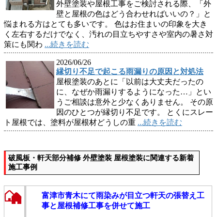
外壁塗装や屋根工事をご検討される際、「外
壁と屋根の色はどう合わせればいいの？」と
悩まれる方はとても多いです。 色はお住まいの印象を大き
く左右するだけでなく、汚れの目立ちやすさや室内の暑さ対
策にも関わ
...続きを読む
2026/06/26
縁切り不足で起こる雨漏りの原因と対処法
屋根塗装のあとに「以前は大丈夫だったの
に、なぜか雨漏りするようになった…」とい
うご相談は意外と少なくありません。 その原
因のひとつが縁切り不足です。 とくにスレー
ト屋根では、塗料が屋根材どうしの重
...続きを読む
破風板・軒天部分補修 外壁塗装 屋根塗装に関連する新着
施工事例
富津市青木にて雨染みが目立つ軒天の張替え工
事と屋根補修工事を併せて施工