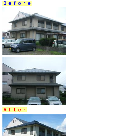
Ｂｅｆｏｒｅ
Ａｆｔｅｒ