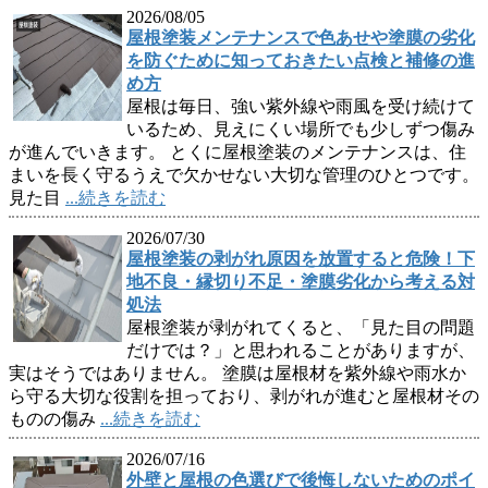
2026/08/05
屋根塗装メンテナンスで色あせや塗膜の劣化
を防ぐために知っておきたい点検と補修の進
め方
屋根は毎日、強い紫外線や雨風を受け続けて
いるため、見えにくい場所でも少しずつ傷み
が進んでいきます。 とくに屋根塗装のメンテナンスは、住
まいを長く守るうえで欠かせない大切な管理のひとつです。
見た目
...続きを読む
2026/07/30
屋根塗装の剥がれ原因を放置すると危険！下
地不良・縁切り不足・塗膜劣化から考える対
処法
屋根塗装が剥がれてくると、「見た目の問題
だけでは？」と思われることがありますが、
実はそうではありません。 塗膜は屋根材を紫外線や雨水か
ら守る大切な役割を担っており、剥がれが進むと屋根材その
ものの傷み
...続きを読む
2026/07/16
外壁と屋根の色選びで後悔しないためのポイ