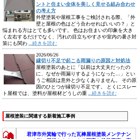
ントと住まい全体を美しく見せる組み合わせ
の考え方
外壁塗装や屋根工事をご検討される際、「外
壁と屋根の色はどう合わせればいいの？」と
悩まれる方はとても多いです。 色はお住まいの印象を大き
く左右するだけでなく、汚れの目立ちやすさや室内の暑さ対
策にも関わ
...続きを読む
2026/06/26
縁切り不足で起こる雨漏りの原因と対処法
屋根塗装のあとに「以前は大丈夫だったの
に、なぜか雨漏りするようになった…」とい
うご相談は意外と少なくありません。 その原
因のひとつが縁切り不足です。 とくにスレー
ト屋根では、塗料が屋根材どうしの重
...続きを読む
屋根塗装に関連する新着施工事例
君津市外箕輪で行った瓦棒屋根塗装メンテナン