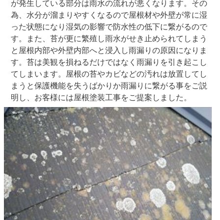
が発生している部分は雨水の流れが悪くなります。その
為、水分が溜まりやすくなるので屋根材や外壁が常に湿
った状態になり湿気の影響で防水性の低下に繋がるので
す。また、苔が更に繁殖し雨水がせき止められてしまう
と屋根内部や外壁内部へと浸入し雨漏りの原因になりま
す。苔は美観を損ねるだけではなく雨漏りを引き起こし
てしまいます。屋根の苔やカビなどの汚れは放置してし
まうと保護機能を失うばかりか雨漏りに繋がる事をご説
明し、お客様には屋根塗装工事をご提案しました。