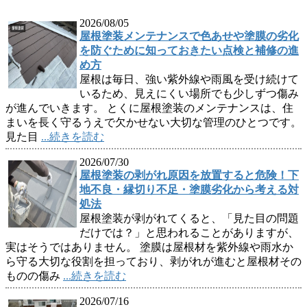
2026/08/05
屋根塗装メンテナンスで色あせや塗膜の劣化
を防ぐために知っておきたい点検と補修の進
め方
屋根は毎日、強い紫外線や雨風を受け続けて
いるため、見えにくい場所でも少しずつ傷み
が進んでいきます。 とくに屋根塗装のメンテナンスは、住
まいを長く守るうえで欠かせない大切な管理のひとつです。
見た目
...続きを読む
2026/07/30
屋根塗装の剥がれ原因を放置すると危険！下
地不良・縁切り不足・塗膜劣化から考える対
処法
屋根塗装が剥がれてくると、「見た目の問題
だけでは？」と思われることがありますが、
実はそうではありません。 塗膜は屋根材を紫外線や雨水か
ら守る大切な役割を担っており、剥がれが進むと屋根材その
ものの傷み
...続きを読む
2026/07/16