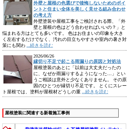
外壁と屋根の色選びで後悔しないためのポイ
ントと住まい全体を美しく見せる組み合わせ
の考え方
外壁塗装や屋根工事をご検討される際、「外
壁と屋根の色はどう合わせればいいの？」と
悩まれる方はとても多いです。 色はお住まいの印象を大き
く左右するだけでなく、汚れの目立ちやすさや室内の暑さ対
策にも関わ
...続きを読む
2026/06/26
縁切り不足で起こる雨漏りの原因と対処法
屋根塗装のあとに「以前は大丈夫だったの
に、なぜか雨漏りするようになった…」とい
うご相談は意外と少なくありません。 その原
因のひとつが縁切り不足です。 とくにスレー
ト屋根では、塗料が屋根材どうしの重
...続きを読む
屋根塗装に関連する新着施工事例