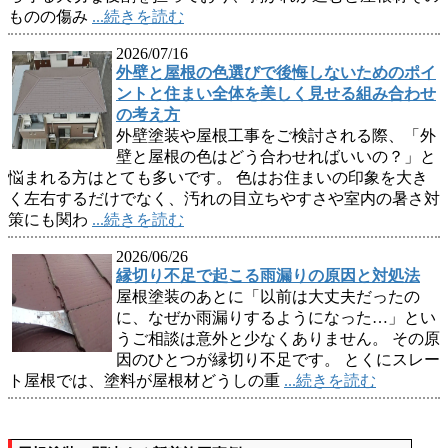
ものの傷み
...続きを読む
2026/07/16
外壁と屋根の色選びで後悔しないためのポイ
ントと住まい全体を美しく見せる組み合わせ
の考え方
外壁塗装や屋根工事をご検討される際、「外
壁と屋根の色はどう合わせればいいの？」と
悩まれる方はとても多いです。 色はお住まいの印象を大き
く左右するだけでなく、汚れの目立ちやすさや室内の暑さ対
策にも関わ
...続きを読む
2026/06/26
縁切り不足で起こる雨漏りの原因と対処法
屋根塗装のあとに「以前は大丈夫だったの
に、なぜか雨漏りするようになった…」とい
うご相談は意外と少なくありません。 その原
因のひとつが縁切り不足です。 とくにスレー
ト屋根では、塗料が屋根材どうしの重
...続きを読む