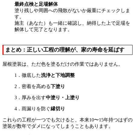
最終点検と足場解体
塗り残しや周囲への飛散がないか厳重にチェックしま
す。
施主（あなた）も一緒に確認し、納得した上で足場を
解体して完了となります。
まとめ：正しい工程の理解が、家の寿命を延ばす
屋根塗装は、ただ色を塗るだけの作業ではありません。
1．徹底した
洗浄と下地調整
2．密着を高める
下塗り
3．厚みを出す
中塗り・上塗り
4．雨漏りを防ぐ
縁切り
これらの工程が一つでも欠けると、本来10〜15年持つはずの
塗装が数年でダメになってしまうこともあります。