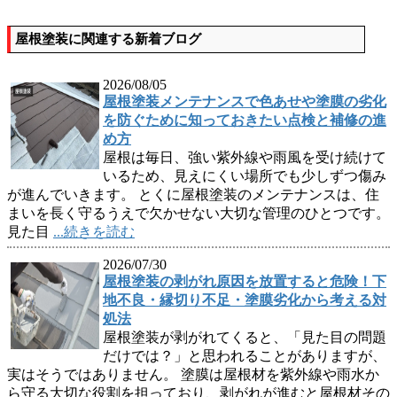
屋根塗装に関連する新着ブログ
2026/08/05
屋根塗装メンテナンスで色あせや塗膜の劣化
を防ぐために知っておきたい点検と補修の進
め方
屋根は毎日、強い紫外線や雨風を受け続けて
いるため、見えにくい場所でも少しずつ傷み
が進んでいきます。 とくに屋根塗装のメンテナンスは、住
まいを長く守るうえで欠かせない大切な管理のひとつです。
見た目
...続きを読む
2026/07/30
屋根塗装の剥がれ原因を放置すると危険！下
地不良・縁切り不足・塗膜劣化から考える対
処法
屋根塗装が剥がれてくると、「見た目の問題
だけでは？」と思われることがありますが、
実はそうではありません。 塗膜は屋根材を紫外線や雨水か
ら守る大切な役割を担っており、剥がれが進むと屋根材その