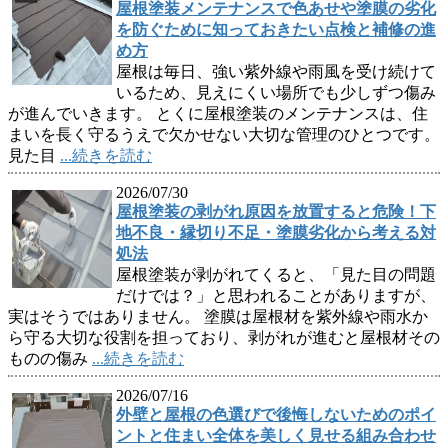
屋根塗装メンテナンスで色あせや塗膜の劣化
を防ぐために知っておきたい点検と補修の進
め方
屋根は毎日、強い紫外線や雨風を受け続けて
いるため、見えにくい場所でも少しずつ傷み
が進んでいきます。 とくに屋根塗装のメンテナンスは、住
まいを長く守るうえで欠かせない大切な管理のひとつです。
見た目
...続きを読む
2026/07/30
屋根塗装の剥がれ原因を放置すると危険！下
地不良・縁切り不足・塗膜劣化から考える対
処法
屋根塗装が剥がれてくると、「見た目の問題
だけでは？」と思われることがありますが、
実はそうではありません。 塗膜は屋根材を紫外線や雨水か
ら守る大切な役割を担っており、剥がれが進むと屋根材その
ものの傷み
...続きを読む
2026/07/16
外壁と屋根の色選びで後悔しないためのポイ
ントと住まい全体を美しく見せる組み合わせ