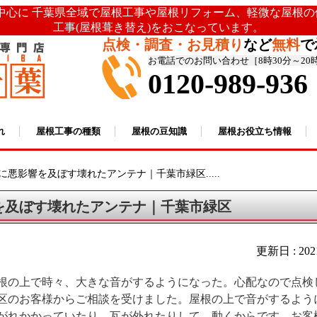
を中心に 千葉県全域で屋根工事や屋根リフォーム、軽微な屋根
工事(屋根葺き替え)をおこなっています。
点検・調査・お見積り
など
無料
で
お電話でのお問い合わせ［8時30分～20
0120-989-936
れ
屋根工事の種類
屋根の豆知識
屋根お役立ち情報
に悪影響を及ぼす壊れたアンテナ｜千葉市緑区.....
を及ぼす壊れたアンテナ｜千葉市緑区
更新日 : 20
根の上で時々、大きな音がするようになった。心配なので点検
区のお客様からご相談を受けました。屋根の上で音がするよう
がれかかっていたり、瓦が外れたりして、動くからです。お客