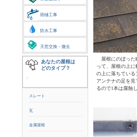
雨樋工事
防水工事
天窓交換・撤去
屋根にのぼった
あなたの屋根は
って、屋根の上に
どのタイプ？
の上に落ちている
アンテナの足を見
るので1本は腐蝕
スレート
瓦
金属屋根