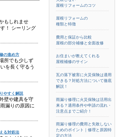
屋根リフォームのコツ
屋根リフォームの
かもしれませ
種類と特徴
す！ シーリング
費用と保証から比較
屋根の部分補修と全面改修
修の進め方
お住まいが教えてくれる
場所でも少しず
屋根補修のサイン
まいを長く守るう
瓦の落下被害に火災保険は適用
できる？対処方法について徹底
解説！
りやすく解説
外壁や建具を守
雨漏り修理に火災保険は活用出
来る？適用条件や申請の流れ・
は雨漏りの原因に
注意点までご紹介！
雨漏り修理の費用と失敗しない
ためのポイント｜修理と原因特
える対処法
定の方法