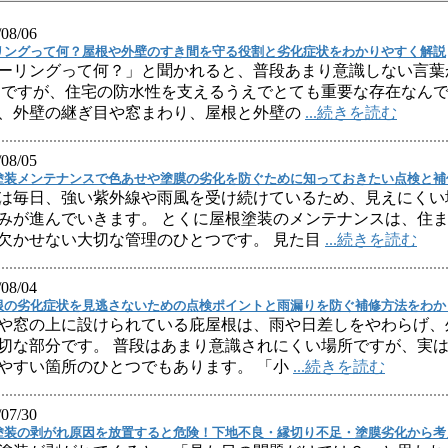
/08/06
リングって何？屋根や外壁のすき間を守る役割と劣化症状をわかりやすく解説
ーリングって何？」と聞かれると、普段あまり意識しない言葉
 ですが、住宅の防水性を支えるうえでとても重要な存在なんで
、外壁の継ぎ目や窓まわり、屋根と外壁の
...続きを読む
/08/05
塗装メンテナンスで色あせや塗膜の劣化を防ぐために知っておきたい点検と補
は毎日、強い紫外線や雨風を受け続けているため、見えにくい
みが進んでいきます。 とくに屋根塗装のメンテナンスは、住
欠かせない大切な管理のひとつです。 見た目
...続きを読む
/08/04
根の劣化症状を見逃さないための点検ポイントと雨漏りを防ぐ補修方法をわか
や窓の上に設けられている庇屋根は、雨や日差しをやわらげ、
切な部分です。 普段はあまり意識されにくい場所ですが、実
やすい箇所のひとつでもあります。 「小
...続きを読む
/07/30
塗装の剥がれ原因を放置すると危険！下地不良・縁切り不足・塗膜劣化から考