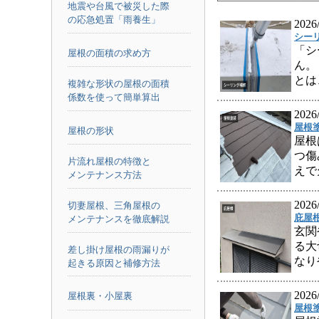
地震や台風で被災した際
の応急処置「雨養生」
2026
シー
「シ
屋根の面積の求め方
ん。
とは
複雑な形状の屋根の面積
係数を使って簡単算出
2026
屋根
屋根の形状
屋根
つ傷
片流れ屋根の特徴と
えで
メンテナンス方法
2026
切妻屋根、三角屋根の
庇屋
メンテナンスを徹底解説
玄関
る大
差し掛け屋根の雨漏りが
なり
起きる原因と補修方法
2026
屋根裏・小屋裏
屋根