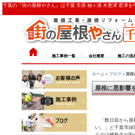
千葉の『街の屋根やさん』は千葉 市原 袖ヶ浦 木更津 君津
施工事例一覧
会社概要
施工の流
ホーム
＞
ブログ
＞屋根
屋根に悪影響
「数日前から屋
い。」と千葉市緑
うのは棟板金が剥