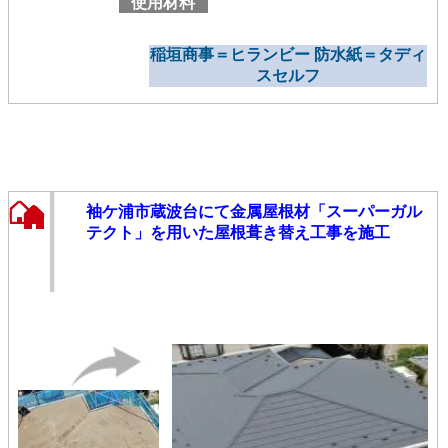
使用材料
稲垣商事＝ヒランビー 防水紙＝タディ
スセルフ
袖ケ浦市蔵波台にて金属屋根材「スーパーガル
テクト」を用いた屋根葺き替え工事を施工