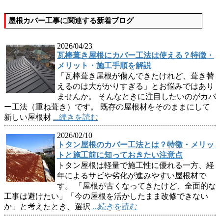
屋根カバー工事に関連する新着ブログ
2026/04/23
瓦棒葺き屋根にカバー工法は使える？特徴・
メリット・施工手順を解説
「瓦棒葺き屋根が傷んできたけれど、葺き替
えるのは大がかりすぎる」とお悩みではあり
ませんか。 そんなときに注目したいのがカバ
ー工法（重ね葺き）です。 既存の屋根材をそのままにして
新しい屋根材
...続きを読む
2026/02/10
トタン屋根のカバー工法とは？特徴・メリッ
トと施工前に知っておきたい注意点
トタン屋根は軽量で施工性に優れる一方、経
年によるサビや劣化が進みやすい屋根材で
す。 「屋根が古くなってきたけど、全面的な
工事は避けたい」「今の屋根を活かしたまま改修できない
か」と考えたとき、選択
...続きを読む