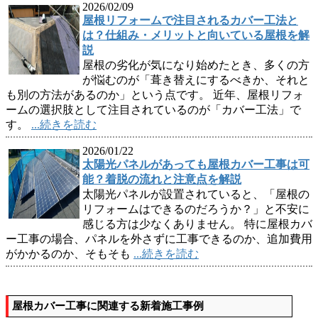
2026/02/09
屋根リフォームで注目されるカバー工法と
は？仕組み・メリットと向いている屋根を解
説
屋根の劣化が気になり始めたとき、多くの方
が悩むのが「葺き替えにするべきか、それと
も別の方法があるのか」という点です。 近年、屋根リフォ
ームの選択肢として注目されているのが「カバー工法」で
す。
...続きを読む
2026/01/22
太陽光パネルがあっても屋根カバー工事は可
能？着脱の流れと注意点を解説
太陽光パネルが設置されていると、「屋根の
リフォームはできるのだろうか？」と不安に
感じる方は少なくありません。 特に屋根カバ
ー工事の場合、パネルを外さずに工事できるのか、追加費用
がかかるのか、そもそも
...続きを読む
屋根カバー工事に関連する新着施工事例