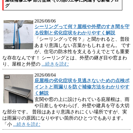
屋根補修工事 部分塗装 その他の工事に関連する新着ブロ
グ
2026/08/06
シーリングって何？屋根や外壁のすき間を守
る役割と劣化症状をわかりやすく解説
「シーリングって何？」と聞かれると、普段
あまり意識しない言葉かもしれません。 です
が、住宅の防水性を支えるうえでとても重要
な存在なんです！ シーリングとは、外壁の継ぎ目や窓まわ
り、屋根と外壁の
...続きを読む
2026/08/04
庇屋根の劣化症状を見逃さないための点検ポ
イントと雨漏りを防ぐ補修方法をわかりやす
く解説
玄関や窓の上に設けられている庇屋根は、雨
や日差しをやわらげ、外壁や建具を守る大切
な部分です。 普段はあまり意識されにくい場所ですが、実
は雨漏りの原因になりやすい箇所のひとつでもあります。
「小
...続きを読む