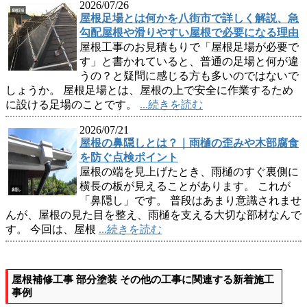
2026/07/26
屋根足場とは何かを八街市で詳しく解説、急
勾配屋根や滑りやすい屋根で必要になる理由
屋根工事のお見積もりで「屋根足場が必要で
す」と書かれていると、普通の足場と何が違
うの？と疑問に感じる方も多いのではないで
しょうか。 屋根足場とは、屋根の上で安全に作業するため
に設ける足場のことです。
...続きを読む
2026/07/21
屋根の鼻隠しとは？｜雨樋の歪みや木部腐食
を防ぐ点検ポイント
屋根の端を見上げたとき、雨樋のすぐ裏側に
横長の板が見えることがあります。 これが
「鼻隠し」です。 普段はあまり意識されませ
んが、屋根の見た目を整え、雨樋を支える大切な部材なんで
す。 今回は、屋根
...続きを読む
屋根補修工事 部分塗装 その他の工事に関連する新着施工
事例