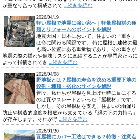
が重なり合って構成されて
...続きを読む
2026/04/19
軽い屋根で地震に強い家へ｜軽量屋根材の種
類とリフォームのポイントを解説
地震大国・日本において、住まいの「重さ」
は命に関わる問題です。 特に屋根は建物の最
も高い位置にある重量物であり、その重さが
地震の際の揺れや倒壊リスクに直結することが専門家たちに
よって指摘されてき
...続きを読む
2026/04/08
野地板とは？屋根の寿命を決める重要下地の
役割・種類・劣化のサインを解説
普段、私たちが屋根を見上げた時に目にする
のは瓦やスレートといった「屋根材」です。
しかし、その屋根材を支え、住まいの雨漏り
防止や構造的強度を根底から支えている「縁の下の力持ち」
が存在します。それが野
...続きを読む
2026/01/30
瓦屋根にカバー工法はできる？特徴・注意点