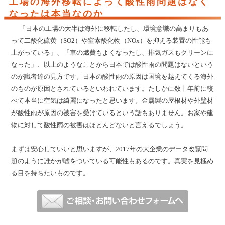
工場の海外移転によって酸性雨問題はなく
なったは本当なのか
「日本の工場の大半は海外に移転したし、環境意識の高まりもあ
って二酸化硫黄（SO2）や窒素酸化物（NOx）を抑える装置の性能も
上がっている」、「車の燃費もよくなったし、排気ガスもクリーンに
なった」、以上のようなことから日本では酸性雨の問題はないという
のが識者達の見方です。日本の酸性雨の原因は国境を越えてくる海外
のものが原因とされているといわれています。たしかに数十年前に較
べて本当に空気は綺麗になったと思います。金属製の屋根材や外壁材
が酸性雨が原因の被害を受けているという話もありません。お家や建
物に対して酸性雨の被害はほとんどないと言えるでしょう。
まずは安心していいと思いますが、2017年の大企業のデータ改竄問
題のように誰かが嘘をついている可能性もあるのです。真実を見極め
る目を持ちたいものです。