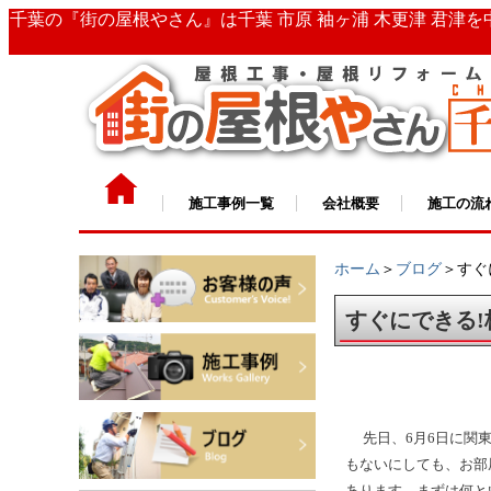
千葉の『街の屋根やさん』は千葉 市原 袖ヶ浦 木更津 君津
施工事例一覧
会社概要
施工の流
ホーム
＞
ブログ
＞すぐ
すぐにできる
先日、6月6日に関
もないにしても、お部
あります。まずは何と