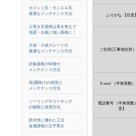
セメント瓦・モニエル瓦
最適なメンテナンス方法
ふりがな
【任意
土葺き瓦屋根は葺き替えで
地震・台風に強い屋根に！
大波・小波スレートの
ご住所(工事地住所
最適なメンテナンス方法
折板屋根の特徴や
メンテナンス方法
庇(霧除け)の役割と
E-mail （半角英数）
メンテナンス方法
シーリングやコーキング
電話番号 （半角英数
の種類と使用方法
意】
防水性に優れた工法
金属屋根の立平葺き