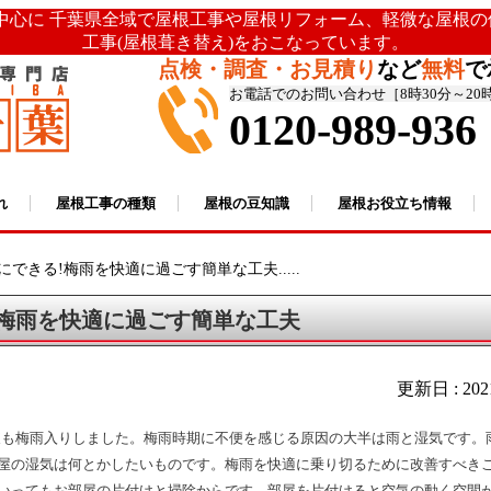
を中心に 千葉県全域で屋根工事や屋根リフォーム、軽微な屋根
工事(屋根葺き替え)をおこなっています。
点検・調査・お見積り
など
無料
で
お電話でのお問い合わせ［8時30分～20
0120-989-936
れ
屋根工事の種類
屋根の豆知識
屋根お役立ち情報
にできる!梅雨を快適に過ごす簡単な工夫.....
!梅雨を快適に過ごす簡単な工夫
更新日 : 20
東も梅雨入りしました。梅雨時期に不便を感じる原因の大半は雨と湿気です。
屋の湿気は何とかしたいものです。梅雨を快適に乗り切るために改善すべき
いってもお部屋の片付けと掃除からです。部屋を片付けると空気の動く空間