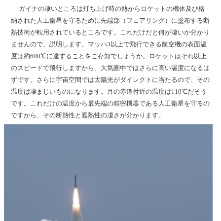
ガイナの凄いところは打ち上げ時の熱からロケットの機体及び格
納された人工衛星を守るために先端部（フェアリング）に塗布する断
熱技術が転用されているところです。これだけだと何が凄いか分かり
ませんので、説明します。マッハ3以上で飛行できる航空機の表面温
度は約600℃に達することをご存知でしょうか。ロケットはそれ以上
のスピードで飛行しますから、大気圏中ではさらに高い温度になるは
ずです。さらに宇宙空間では太陽光がダイレクトに当たるので、その
温度は凄まじいものになります。月の赤道付近の温度は110℃だそう
です。これだけの温度から最先端の精密機器である人工衛星を守るの
ですから、その断熱性と遮熱性の凄さが分かります。