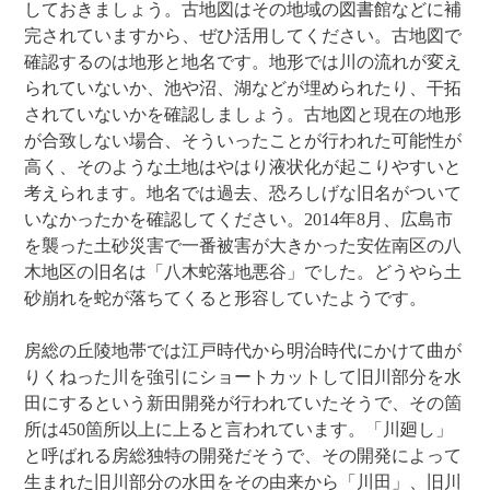
しておきましょう。古地図はその地域の図書館などに補
完されていますから、ぜひ活用してください。古地図で
確認するのは地形と地名です。地形では川の流れが変え
られていないか、池や沼、湖などが埋められたり、干拓
されていないかを確認しましょう。古地図と現在の地形
が合致しない場合、そういったことが行われた可能性が
高く、そのような土地はやはり液状化が起こりやすいと
考えられます。地名では過去、恐ろしげな旧名がついて
いなかったかを確認してください。2014年8月、広島市
を襲った土砂災害で一番被害が大きかった安佐南区の八
木地区の旧名は「八木蛇落地悪谷」でした。どうやら土
砂崩れを蛇が落ちてくると形容していたようです。
房総の丘陵地帯では江戸時代から明治時代にかけて曲が
りくねった川を強引にショートカットして旧川部分を水
田にするという新田開発が行われていたそうで、その箇
所は450箇所以上に上ると言われています。「川廻し」
と呼ばれる房総独特の開発だそうで、その開発によって
生まれた旧川部分の水田をその由来から「川田」、旧川