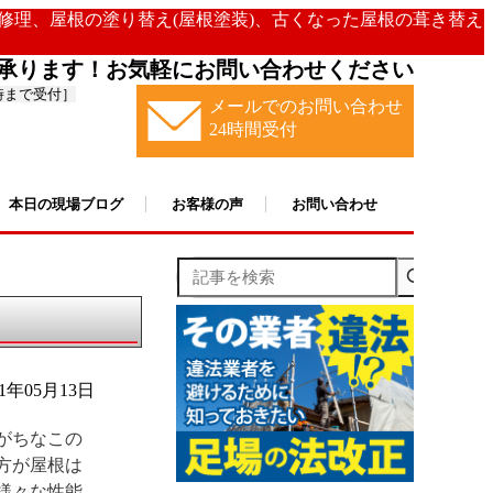
の修理、屋根の塗り替え(屋根塗装)、古くなった屋根の葺き替え
承ります！お気軽にお問い合わせください
時まで受付］
メールでのお問い合わせ
24時間受付
本日の現場ブログ
お客様の声
お問い合わせ
記事を検索
21年05月13日
がちなこの
方が屋根は
様々な性能