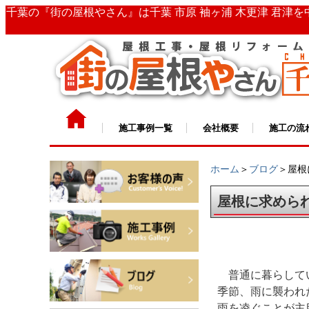
千葉の『街の屋根やさん』は千葉 市原 袖ヶ浦 木更津 君津
施工事例一覧
会社概要
施工の流
ホーム
＞
ブログ
＞屋根
屋根に求めら
普通に暮らして
季節、雨に襲われ
雨を凌ぐことが主