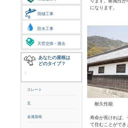
ります。耐風性が
になります。
雨樋工事
防水工事
天窓交換・撤去
あなたの屋根は
どのタイプ？
スレート
瓦
耐久性能
金属屋根
寿命が長ければ、
て住むことができ