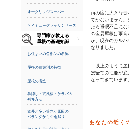
オークリッジスーパー
雨の度に大きな音
てかないません。
ケイミューグラッサシリーズ
たら睡眠不足にな
の金属屋根は雨音
専門家が教える
が、現在のガルバ
屋根の基礎知識
なりました。
お住まいの各部位の名称
以上のように屋
屋根の種類別の特徴
ぼ全ての性能が底
なってきています
屋根の構造
鼻隠し・破風板・ケラバの
補修方法
意外と多い笠木が原因の
ベランダからの雨漏り
あなたの近く