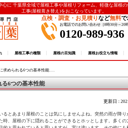
を中心に 千葉県全域で屋根工事や屋根リフォーム、軽微な屋根
工事(屋根葺き替え)をおこなっています。
点検・調査・お見積り
など
無料
で
お電話でのお問い合わせ［8時30分～20
0120-989-936
れ
屋根工事の種類
屋根の豆知識
屋根お役立ち情報
に求められる6つの基本性能.....
れる6つの基本性能
更新日 : 20
いるとあまり屋根のことは気にしませんよね。突然の雨が降り
た時、屋根の下に隠れることができるとホッとします。多くの
目的と思われていると思いますが、実は違います。その他にも