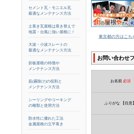
セメント瓦・モニエル瓦
最適なメンテナンス方法
土葺き瓦屋根は葺き替えで
地震・台風に強い屋根に！
東京都の方はこち
大波・小波スレートの
最適なメンテナンス方法
お問い合わせ
折板屋根の特徴や
メンテナンス方法
お名前
必須
庇(霧除け)の役割と
メンテナンス方法
シーリングやコーキング
ふりがな
【任意
の種類と使用方法
防水性に優れた工法
金属屋根の立平葺き