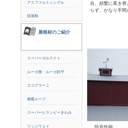
アスファルトシングル
合、頻繁に葺き替
らず、かなり手間
陸屋根
屋根材のご紹介
スーパーガルテクト
ルーガ雅・ルーガ鉄平
エコグラーニ
横暖ルーフ
スーパーヒランビーきわみ
リッジウェイ
防音性能