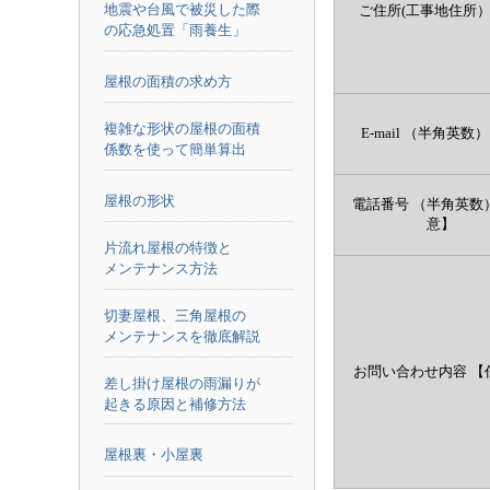
地震や台風で被災した際
ご住所(工事地住所
の応急処置「雨養生」
屋根の面積の求め方
複雑な形状の屋根の面積
E-mail （半角英数）
係数を使って簡単算出
屋根の形状
電話番号 （半角英数
意】
片流れ屋根の特徴と
メンテナンス方法
切妻屋根、三角屋根の
メンテナンスを徹底解説
お問い合わせ内容
【
差し掛け屋根の雨漏りが
起きる原因と補修方法
屋根裏・小屋裏