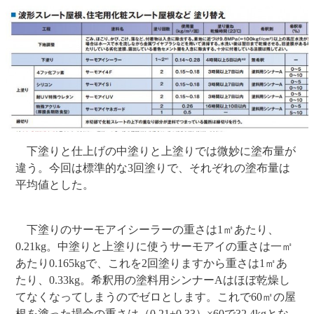
下塗りと仕上げの中塗りと上塗りでは微妙に塗布量が
違う。今回は標準的な3回塗りで、それぞれの塗布量は
平均値とした。
下塗りのサーモアイシーラーの重さは1㎡あたり、
0.21kg。中塗りと上塗りに使うサーモアイの重さは一㎡
あたり0.165kgで、これを2回塗りますから重さは1㎡あ
たり、0.33kg。希釈用の塗料用シンナーAはほぼ乾燥し
てなくなってしまうのでゼロとします。これで60㎡の屋
根を塗った場合の重さは（0.21+0.33）×60で32.4kgとな